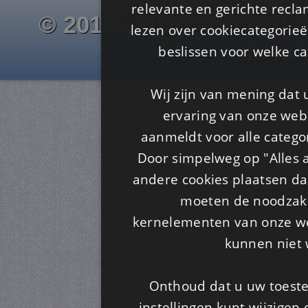
relevante en gerichte recl
© 2012 - 2026 www.juf-m
lezen over cookiecategorie
Is4u
beslissen voor welke ca
Wij zijn van mening dat
ervaring van onze webs
aanmeldt voor alle categor
Door simpelweg op "Alles a
andere cookies plaatsen dan
moeten de noodzakel
kernelementen van onze web
kunnen niet 
Onthoud dat u uw toeste
instellingen kunt wijzigen