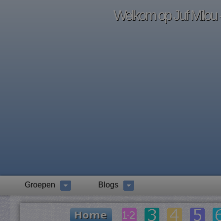
Welkom op Juf Milou -
Groepen
Blogs