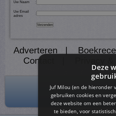
Uw Naam
:
Uw Email
:
adres
Adverteren
|
Boekrece
Contact
|
Privacy &
Deze w
gebrui
Juf Milou (en de hieronder 
gebruiken cookies en verge
deze website om een ​​beter
te bieden, voor statistis