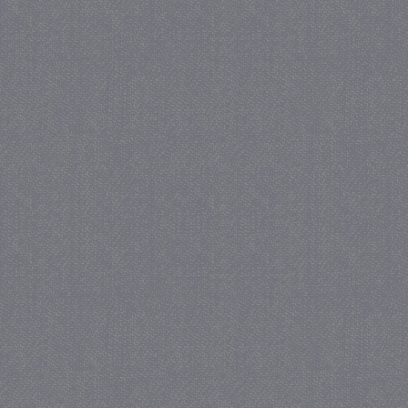
_gat
57 se
Google LLC
.juf-milou.nl