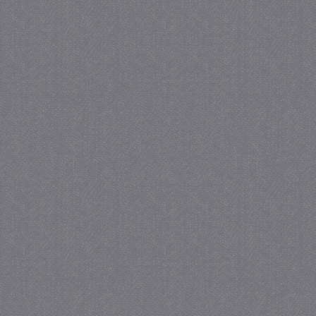
_GRECAPTCHA
5 maa
Google LLC
we
www.google.com
_gid
1 
Google LLC
.juf-milou.nl
crawlprotecttag
juf-milou.nl
1 
_ga
1 j
Google LLC
ma
.juf-milou.nl