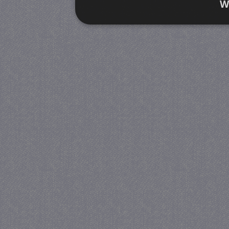
W
Strikt noodzakelijk
Prestatie
Strikt noodzakelijke cookies maken de kernfunctiona
accountbeheer. De website kan niet goed worden geb
Provider
/
Naam
Verva
Domein
CookieScriptConsent
4 we
CookieScript
da
juf-milou.nl
PHPSESSID
Se
PHP.net
juf-milou.nl