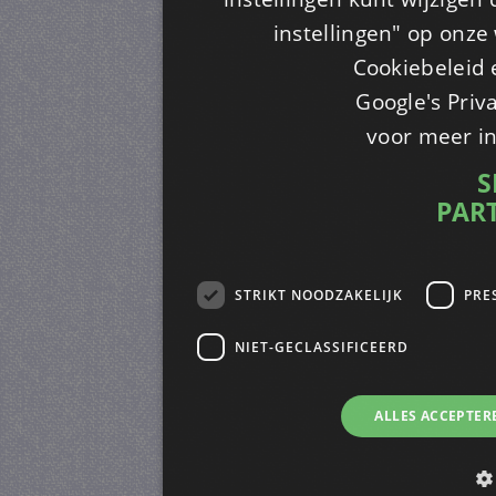
instellingen" op onze w
Cookiebeleid 
Google's Priv
voor meer i
S
PAR
STRIKT NOODZAKELIJK
PRE
NIET-GECLASSIFICEERD
ALLES ACCEPTER