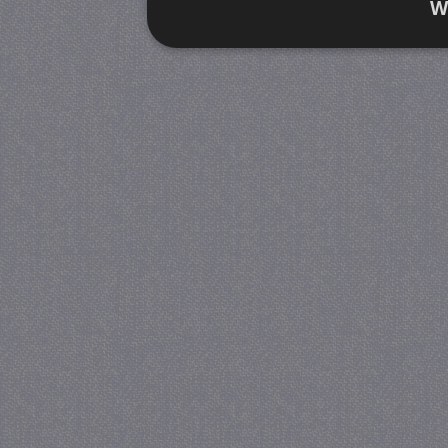
W
Strikt noodzakelijk
Prestatie
Strikt noodzakelijke cookies maken de kernfunctiona
accountbeheer. De website kan niet goed worden geb
Provider
/
Naam
Verva
Domein
CookieScriptConsent
4 we
CookieScript
da
juf-milou.nl
PHPSESSID
Se
PHP.net
juf-milou.nl