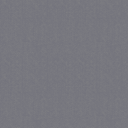
_gat
57 se
Google LLC
.juf-milou.nl