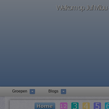
Welkom op Juf Milou -
Groepen
Blogs