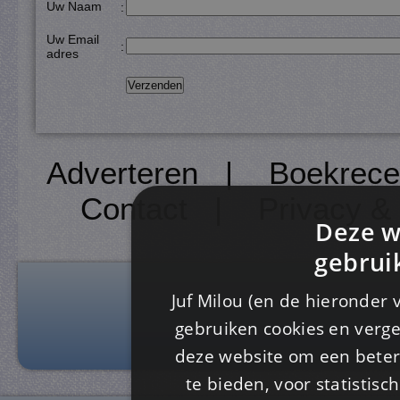
Uw Naam
:
Uw Email
:
adres
Adverteren
|
Boekrece
Contact
|
Privacy &
Deze w
gebrui
Juf Milou (en de hieronder 
gebruiken cookies en verge
deze website om een ​​beter
te bieden, voor statistis