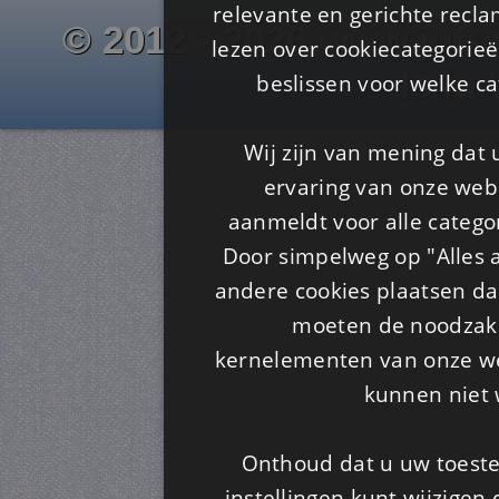
relevante en gerichte recl
© 2012 - 2026 www.juf-m
lezen over cookiecategorie
Is4u
beslissen voor welke ca
Wij zijn van mening dat
ervaring van onze webs
aanmeldt voor alle categor
Door simpelweg op "Alles a
andere cookies plaatsen dan
moeten de noodzakel
kernelementen van onze web
kunnen niet 
Onthoud dat u uw toeste
instellingen kunt wijzigen