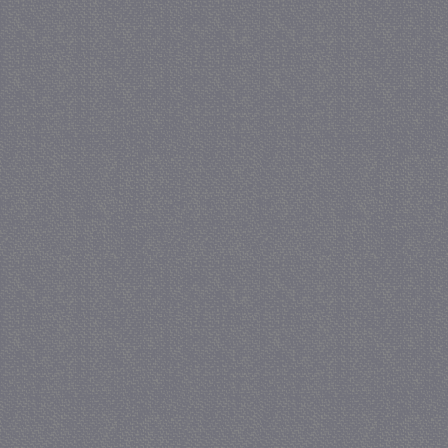
_GRECAPTCHA
5 maa
Google LLC
we
www.google.com
_gid
1 
Google LLC
.juf-milou.nl
crawlprotecttag
juf-milou.nl
1 
_ga
1 j
Google LLC
ma
.juf-milou.nl