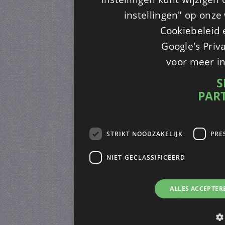
instellingen" op onze w
Cookiebeleid 
Google's Priv
voor meer i
S
PAR
STRIKT NOODZAKELIJK
PRE
NIET-GECLASSIFICEERD
ALLES ACCEPTER