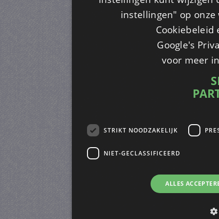
instellingen" op onze w
Cookiebeleid 
Google's Priv
voor meer i
S
PAR
STRIKT NOODZAKELIJK
PRE
NIET-GECLASSIFICEERD
ALLES ACCEPTER