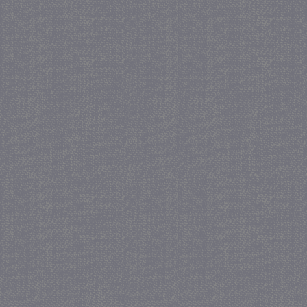
_GRECAPTCHA
5 maa
Google LLC
we
www.google.com
_gid
1 
Google LLC
.juf-milou.nl
crawlprotecttag
juf-milou.nl
1 
_ga
1 j
Google LLC
ma
.juf-milou.nl