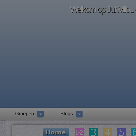
Welkom op Juf Milou -
Groepen
Blogs