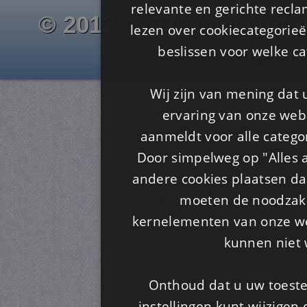
relevante en gerichte recl
© 2012 - 2026 www.juf-m
lezen over cookiecategorie
Is4u
beslissen voor welke ca
Wij zijn van mening dat
ervaring van onze webs
aanmeldt voor alle categor
Door simpelweg op "Alles a
andere cookies plaatsen dan
moeten de noodzakel
kernelementen van onze web
kunnen niet 
Onthoud dat u uw toeste
instellingen kunt wijzigen