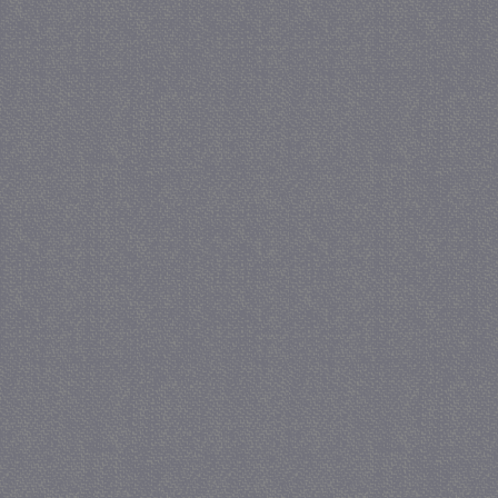
_gat
57 se
Google LLC
.juf-milou.nl