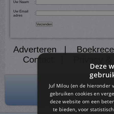
Uw Naam
:
Uw Email
:
adres
Adverteren
|
Boekrece
Contact
|
Privacy &
Deze w
gebrui
Juf Milou (en de hieronder 
gebruiken cookies en verge
deze website om een ​​beter
te bieden, voor statistis