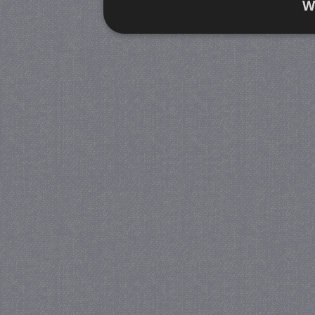
W
Strikt noodzakelijk
Prestatie
Strikt noodzakelijke cookies maken de kernfunctiona
accountbeheer. De website kan niet goed worden geb
Provider
/
Naam
Verva
Domein
CookieScriptConsent
4 we
CookieScript
da
juf-milou.nl
PHPSESSID
Se
PHP.net
juf-milou.nl