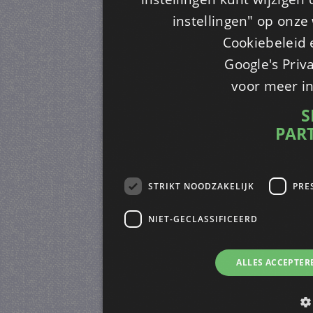
instellingen" op onze w
Cookiebeleid 
Google's Priv
voor meer i
S
PAR
STRIKT NOODZAKELIJK
PRE
NIET-GECLASSIFICEERD
ALLES ACCEPTER