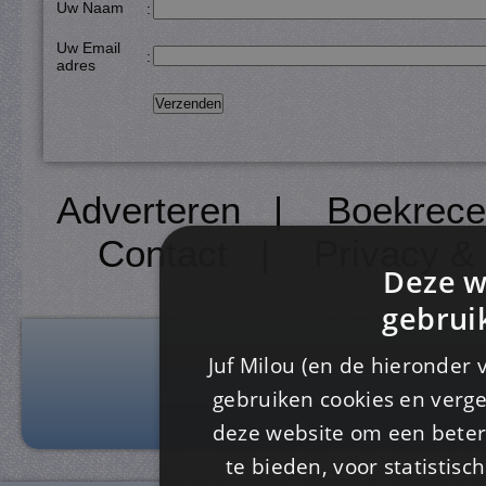
Uw Naam
:
Uw Email
:
adres
Adverteren
|
Boekrece
Contact
|
Privacy &
Deze w
gebrui
Juf Milou (en de hieronder 
gebruiken cookies en verge
deze website om een ​​beter
te bieden, voor statistis