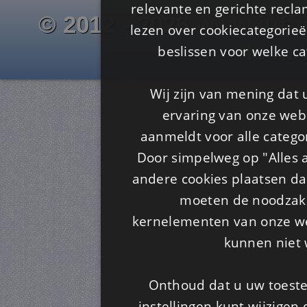
relevante en gerichte recl
© 2012 - 2026 www.juf-m
lezen over cookiecategorie
Is4u
beslissen voor welke ca
Wij zijn van mening dat
ervaring van onze webs
aanmeldt voor alle categor
Door simpelweg op "Alles a
andere cookies plaatsen dan
moeten de noodzakel
kernelementen van onze web
kunnen niet 
Onthoud dat u uw toeste
instellingen kunt wijzigen