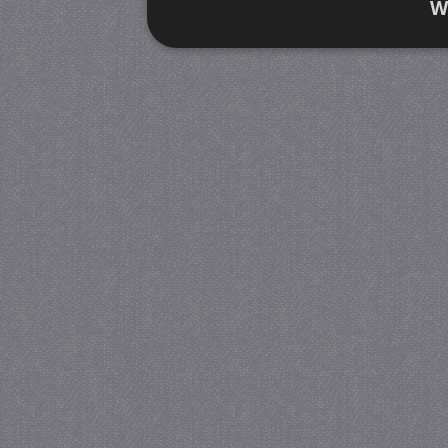
W
Strikt noodzakelijk
Prestatie
Strikt noodzakelijke cookies maken de kernfunctiona
accountbeheer. De website kan niet goed worden geb
Provider
/
Naam
Verva
Domein
CookieScriptConsent
4 we
CookieScript
da
juf-milou.nl
PHPSESSID
Se
PHP.net
juf-milou.nl