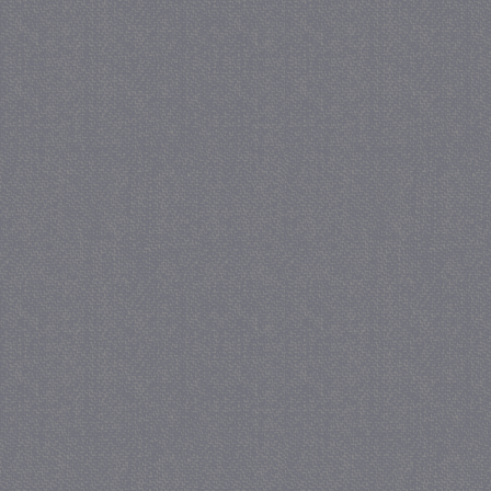
_GRECAPTCHA
5 maa
Google LLC
we
www.google.com
_gid
1 
Google LLC
.juf-milou.nl
crawlprotecttag
juf-milou.nl
1 
_ga
1 j
Google LLC
ma
.juf-milou.nl