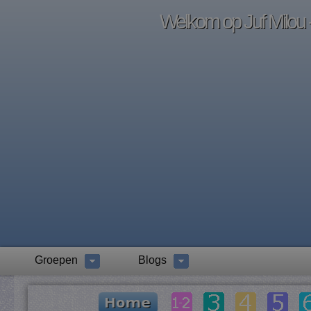
Welkom op Juf Milou -
Groepen
Blogs