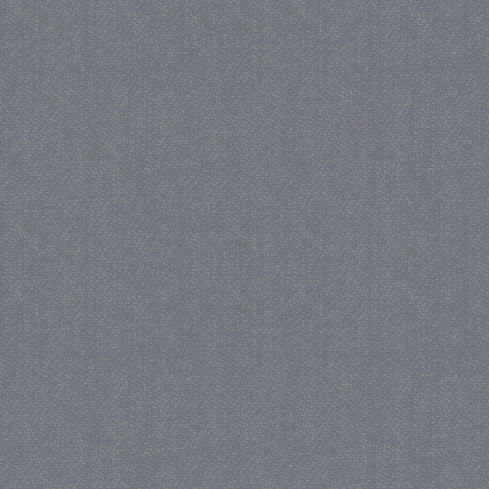
_gat
57 se
Google LLC
.juf-milou.nl