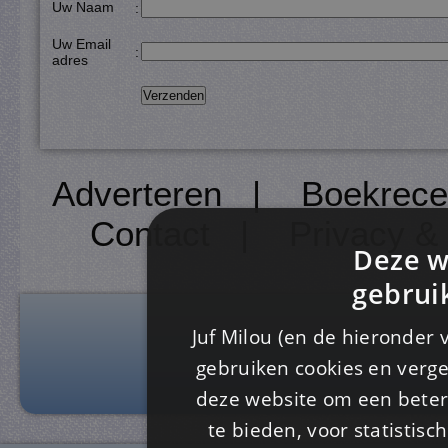
Uw Naam
:
Uw Email
:
adres
Adverteren
|
Boekrece
Contact
|
Privacy &
Deze w
gebrui
Juf Milou (en de hieronder 
gebruiken cookies en verge
deze website om een ​​beter
te bieden, voor statistis