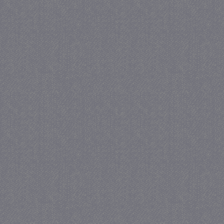
_gat
57 se
Google LLC
.juf-milou.nl