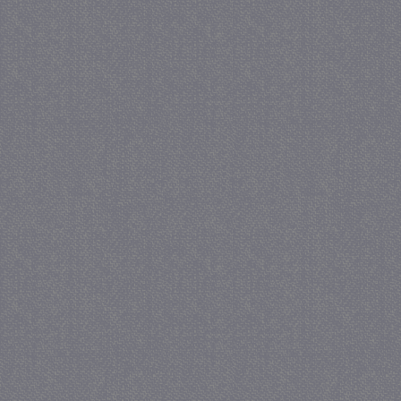
_GRECAPTCHA
5 maa
Google LLC
we
www.google.com
_gid
1 
Google LLC
.juf-milou.nl
crawlprotecttag
juf-milou.nl
1 
_ga
1 j
Google LLC
ma
.juf-milou.nl