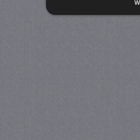
W
Strikt noodzakelijk
Prestatie
Strikt noodzakelijke cookies maken de kernfunctiona
accountbeheer. De website kan niet goed worden geb
Provider
/
Naam
Verva
Domein
CookieScriptConsent
4 we
CookieScript
da
juf-milou.nl
PHPSESSID
Se
PHP.net
juf-milou.nl