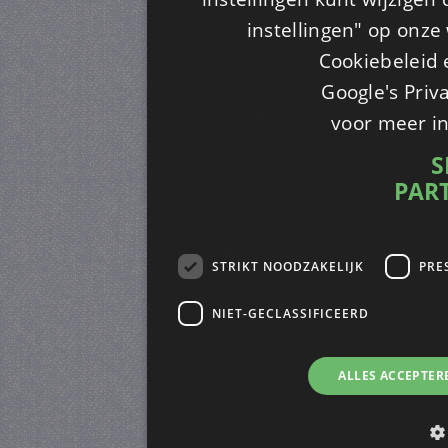
instellingen" op onze w
Cookiebeleid 
Google's Priv
voor meer i
S
PAR
STRIKT NOODZAKELIJK
PRE
NIET-GECLASSIFICEERD
ALLES ACCEPTER