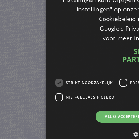
instellingen" op onze w
Cookiebeleid 
Google's Priv
voor meer i
S
PAR
STRIKT NOODZAKELIJK
PRE
NIET-GECLASSIFICEERD
ALLES ACCEPTER