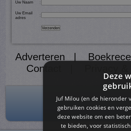
Uw Naam
:
Uw Email
:
adres
Adverteren
|
Boekrece
Contact
|
Privacy &
Deze w
gebrui
Juf Milou (en de hieronder 
gebruiken cookies en verge
deze website om een ​​beter
te bieden, voor statistis