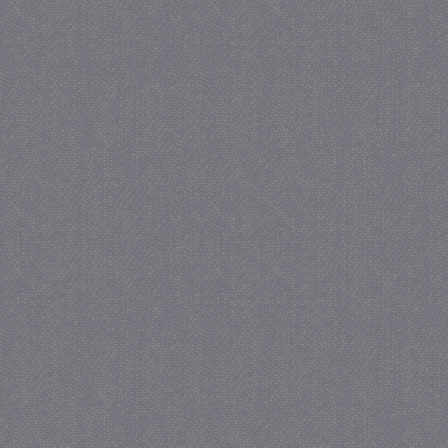
_gat
57 se
Google LLC
.juf-milou.nl