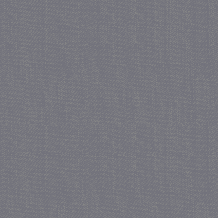
_GRECAPTCHA
5 maa
Google LLC
we
www.google.com
_gid
1 
Google LLC
.juf-milou.nl
crawlprotecttag
juf-milou.nl
1 
_ga
1 j
Google LLC
ma
.juf-milou.nl