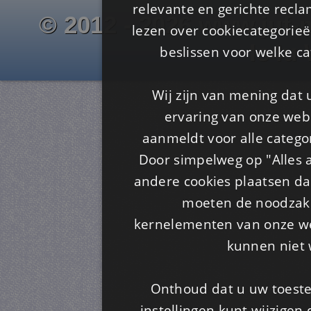
relevante en gerichte recl
© 2012 - 2026 www.juf-m
lezen over cookiecategorie
Is4u
beslissen voor welke ca
Wij zijn van mening dat
ervaring van onze webs
aanmeldt voor alle categor
Door simpelweg op "Alles a
andere cookies plaatsen dan
moeten de noodzakel
kernelementen van onze web
kunnen niet 
Onthoud dat u uw toeste
instellingen kunt wijzigen