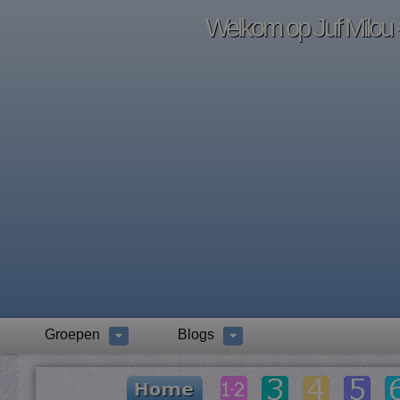
Welkom op Juf Milou -
Groepen
Blogs