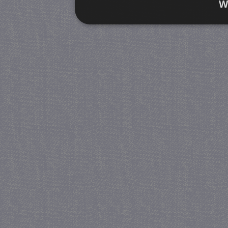
W
Strikt noodzakelijk
Prestatie
Strikt noodzakelijke cookies maken de kernfunctiona
accountbeheer. De website kan niet goed worden geb
Provider
/
Naam
Verva
Domein
CookieScriptConsent
4 we
CookieScript
da
juf-milou.nl
PHPSESSID
Se
PHP.net
juf-milou.nl