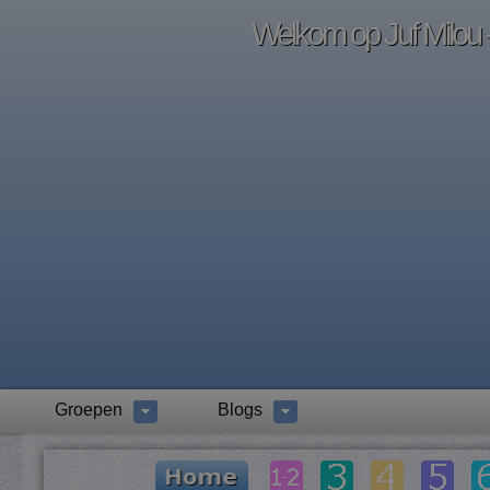
Welkom op Juf Milou -
Groepen
Blogs