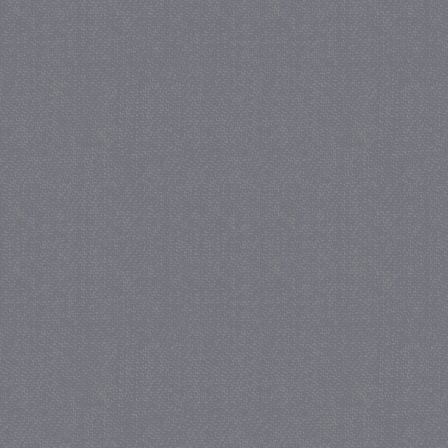
_gat
57 se
Google LLC
.juf-milou.nl