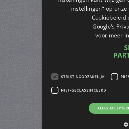
instellingen" op onze w
Cookiebeleid 
Google's Priv
voor meer i
S
PAR
STRIKT NOODZAKELIJK
PRE
NIET-GECLASSIFICEERD
ALLES ACCEPTER