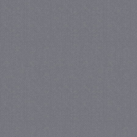
_GRECAPTCHA
5 maa
Google LLC
we
www.google.com
_gid
1 
Google LLC
.juf-milou.nl
crawlprotecttag
juf-milou.nl
1 
_ga
1 j
Google LLC
ma
.juf-milou.nl