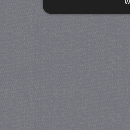
W
Strikt noodzakelijk
Prestatie
Strikt noodzakelijke cookies maken de kernfunctiona
accountbeheer. De website kan niet goed worden geb
Provider
/
Naam
Verva
Domein
CookieScriptConsent
4 we
CookieScript
da
juf-milou.nl
PHPSESSID
Se
PHP.net
juf-milou.nl