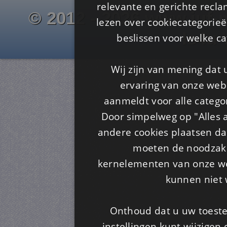
relevante en gerichte recl
© 2012 - 2026 www.juf-m
lezen over cookiecategorie
Is4u
beslissen voor welke ca
Wij zijn van mening dat
ervaring van onze webs
aanmeldt voor alle categor
Door simpelweg op "Alles a
andere cookies plaatsen dan
moeten de noodzakel
kernelementen van onze web
kunnen niet 
Onthoud dat u uw toeste
instellingen kunt wijzigen