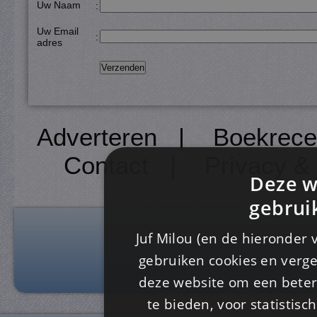
Uw Naam
:
Uw Email
:
adres
Adverteren
|
Boekrece
Contact
|
Privacy &
Deze w
gebrui
Juf Milou (en de hieronder 
gebruiken cookies en verge
deze website om een ​​beter
te bieden, voor statistis