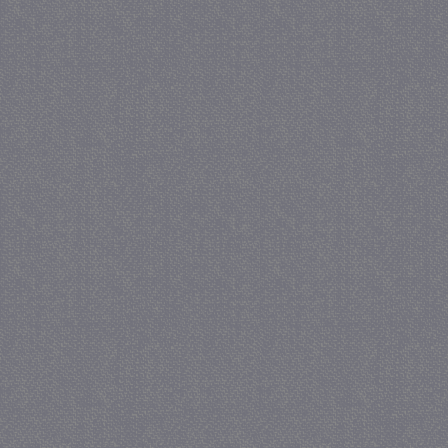
_gat
57 se
Google LLC
.juf-milou.nl