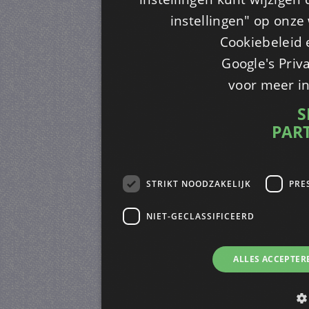
instellingen" op onze w
Cookiebeleid 
Google's Priv
voor meer i
S
PAR
STRIKT NOODZAKELIJK
PRE
NIET-GECLASSIFICEERD
ALLES ACCEPTER