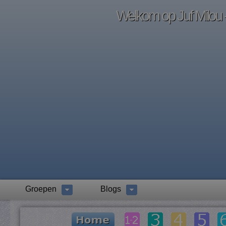
Welkom op Juf Milou -
Groepen
Blogs