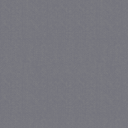
_GRECAPTCHA
5 maa
Google LLC
we
www.google.com
_gid
1 
Google LLC
.juf-milou.nl
crawlprotecttag
juf-milou.nl
1 
_ga
1 j
Google LLC
ma
.juf-milou.nl