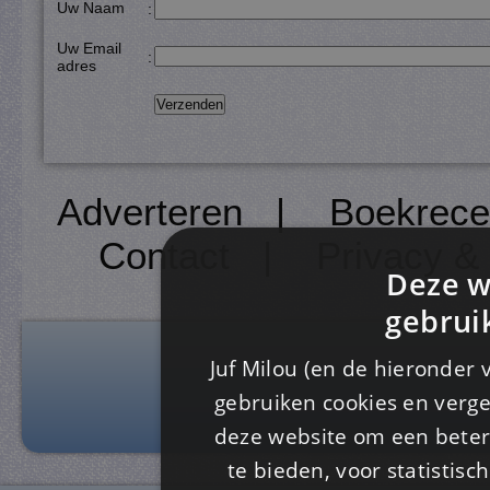
Uw Naam
:
Uw Email
:
adres
Adverteren
|
Boekrece
Contact
|
Privacy &
Deze w
gebrui
Juf Milou (en de hieronder 
gebruiken cookies en verge
deze website om een ​​beter
te bieden, voor statistis