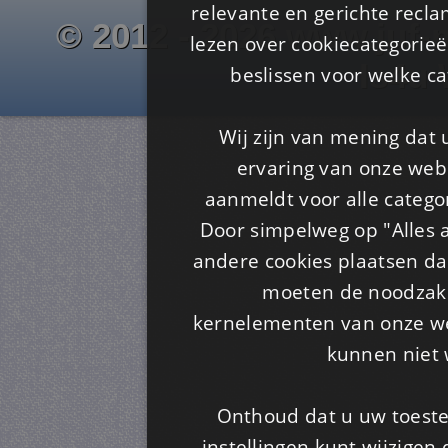
relevante en gerichte recl
© 2012 - 2026 www.juf-m
lezen over cookiecategorie
Is4u
beslissen voor welke ca
Wij zijn van mening dat
ervaring van onze webs
aanmeldt voor alle categor
Door simpelweg op "Alles a
andere cookies plaatsen dan
moeten de noodzakel
kernelementen van onze web
kunnen niet 
Onthoud dat u uw toeste
instellingen kunt wijzigen