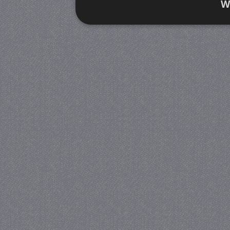
W
Strikt noodzakelijk
Prestatie
Strikt noodzakelijke cookies maken de kernfunctiona
accountbeheer. De website kan niet goed worden geb
Provider
/
Naam
Verva
Domein
CookieScriptConsent
4 we
CookieScript
da
juf-milou.nl
PHPSESSID
Se
PHP.net
juf-milou.nl