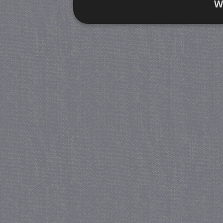
W
Strikt noodzakelijk
Prestatie
Strikt noodzakelijke cookies maken de kernfunctiona
accountbeheer. De website kan niet goed worden geb
Provider
/
Naam
Verva
Domein
CookieScriptConsent
4 we
CookieScript
da
juf-milou.nl
PHPSESSID
Se
PHP.net
juf-milou.nl