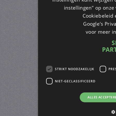
instellingen" op onze w
Cookiebeleid 
Google's Priv
voor meer i
S
PAR
STRIKT NOODZAKELIJK
PRE
NIET-GECLASSIFICEERD
ALLES ACCEPTER