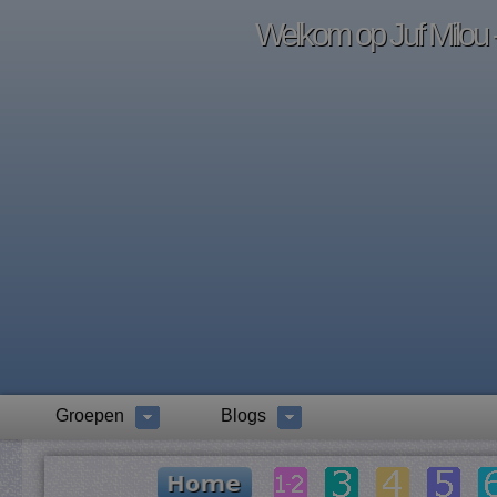
Welkom op Juf Milou -
Groepen
Blogs