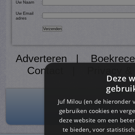
Uw Naam
:
Uw Email
:
adres
Adverteren
|
Boekrece
Contact
|
Privacy &
Deze w
gebrui
Juf Milou (en de hieronder 
gebruiken cookies en verge
deze website om een ​​beter
te bieden, voor statistis