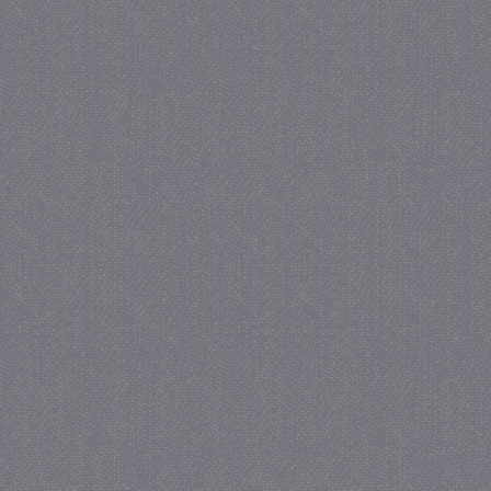
_gat
57 se
Google LLC
.juf-milou.nl