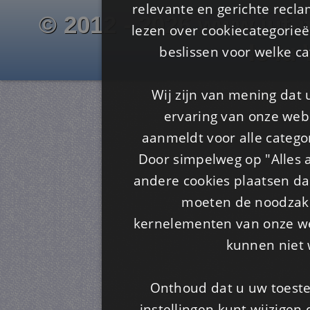
relevante en gerichte recl
© 2012 - 2026 www.juf-m
lezen over cookiecategorie
Is4u
beslissen voor welke ca
Wij zijn van mening dat
ervaring van onze webs
aanmeldt voor alle categor
Door simpelweg op "Alles a
andere cookies plaatsen dan
moeten de noodzakel
kernelementen van onze web
kunnen niet 
Onthoud dat u uw toeste
instellingen kunt wijzigen