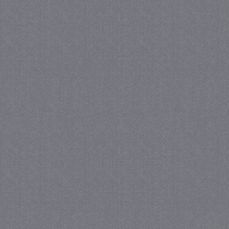
_GRECAPTCHA
5 maa
Google LLC
we
www.google.com
_gid
1 
Google LLC
.juf-milou.nl
crawlprotecttag
juf-milou.nl
1 
_ga
1 j
Google LLC
ma
.juf-milou.nl