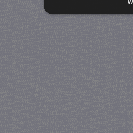
W
Strikt noodzakelijk
Prestatie
Strikt noodzakelijke cookies maken de kernfunctiona
accountbeheer. De website kan niet goed worden geb
Provider
/
Naam
Verva
Domein
CookieScriptConsent
4 we
CookieScript
da
juf-milou.nl
PHPSESSID
Se
PHP.net
juf-milou.nl