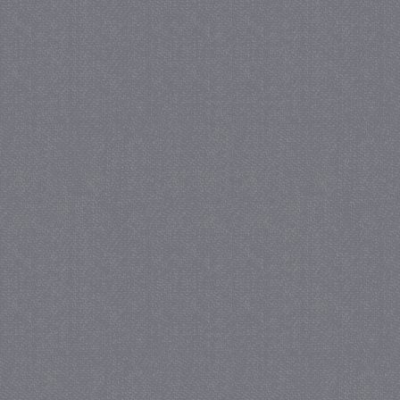
_GRECAPTCHA
5 maa
Google LLC
we
www.google.com
_gid
1 
Google LLC
.juf-milou.nl
crawlprotecttag
juf-milou.nl
1 
_ga
1 j
Google LLC
ma
.juf-milou.nl