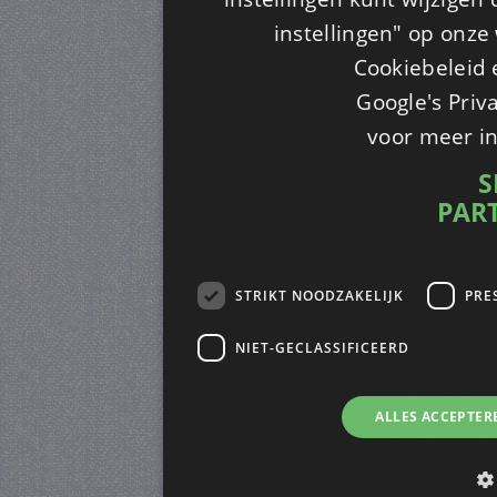
instellingen" op onze w
Cookiebeleid 
Google's Priv
voor meer i
S
PAR
STRIKT NOODZAKELIJK
PRE
NIET-GECLASSIFICEERD
ALLES ACCEPTER