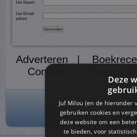
Uw Naam
:
Uw Email
:
adres
Adverteren
|
Boekrece
Contact
|
Privacy &
Deze w
gebrui
Juf Milou (en de hieronder 
gebruiken cookies en verge
deze website om een ​​beter
te bieden, voor statistis