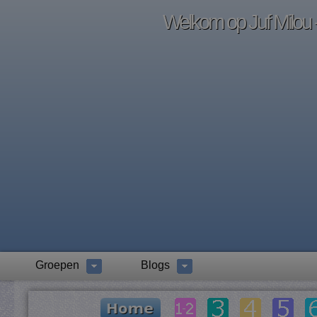
Welkom op Juf Milou -
Groepen
Blogs