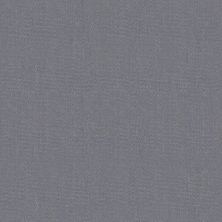
_gat
57 se
Google LLC
.juf-milou.nl