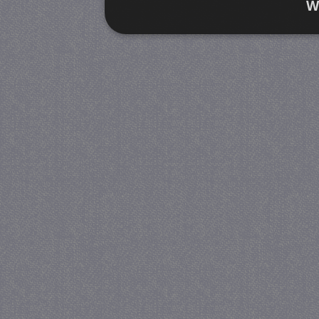
W
Strikt noodzakelijk
Prestatie
Strikt noodzakelijke cookies maken de kernfunctiona
accountbeheer. De website kan niet goed worden geb
Provider
/
Naam
Verva
Domein
CookieScriptConsent
4 we
CookieScript
da
juf-milou.nl
PHPSESSID
Se
PHP.net
juf-milou.nl