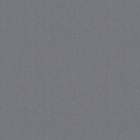
_GRECAPTCHA
5 maa
Google LLC
we
www.google.com
_gid
1 
Google LLC
.juf-milou.nl
crawlprotecttag
juf-milou.nl
1 
_ga
1 j
Google LLC
ma
.juf-milou.nl