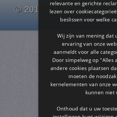
relevante en gerichte recl
© 2012 - 2026 www.juf-m
lezen over cookiecategorie
Is4u
beslissen voor welke ca
Wij zijn van mening dat
ervaring van onze webs
aanmeldt voor alle categor
Door simpelweg op "Alles a
andere cookies plaatsen dan
moeten de noodzakel
kernelementen van onze web
kunnen niet 
Onthoud dat u uw toeste
instellingen kunt wijzigen