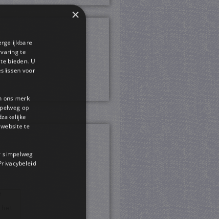
×
ergelijkbare
rvaring te
 te bieden. U
slissen voor
en ons merk
impelweg op
dzakelijke
website te
or simpelweg
 Privacybeleid