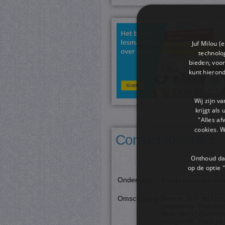
Juf Milou (
technolog
bieden, voor
kunt hieron
Wij zijn v
krijgt als
"Alles af
cookies. 
Contact formulier:
Onthoud dat
op de optie "
Onderwerp
:
Omschrijving