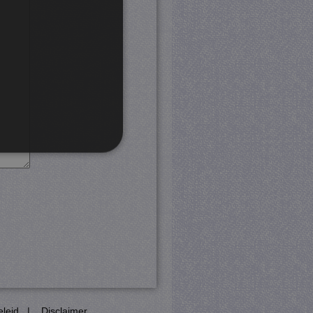
rd
 en accountbeheer. De
com-service om de
cookie-banner van Cookie-
PHP-taal. Dit is een
eleid
|
Disclaimer