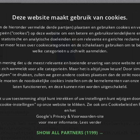
Deze website maakt gebruik van cookies.
en de hieronder vermelde derde partijen) plaatsen en gebruiken cookies en v
ieën (“cookies”) op deze website om een ​​betere en gebruiksvriendelijkere e
 statistische en analytische doeleinden en om relevante en gerichte reclame
der meer lezen over cookiecategorieën en de schakelaars gebruiken om te be
welke categorieën u zich wilt aanmelden.
an mening dat u de meest relevante en boeiende ervaring van onze website 
 u zich aanmeldt voor alle categorieën. Maar het is altijd jouw keuze! Door s
wijzen" te drukken, zullen we geen andere cookies plaatsen dan de strikt noo
We moeten de noodzakelijke cookies instellen om de kernelementen van onze 
laten functioneren, en deze kunnen niet worden uitgeschakeld.
 u uw toestemming altijd kunt intrekken of uw instellingen kunt wijzigen do
cookie-instellingen" op onze website te klikken. Zie ook ons ​​Cookiebeleid en
en het
Google's Privacy & Voorwaarden-site
voor meer informatie.
Lees verder
SHOW ALL PARTNERS
(1199) →