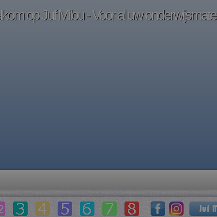
kom op Juf Milou - Voor al uw onderwijsmater