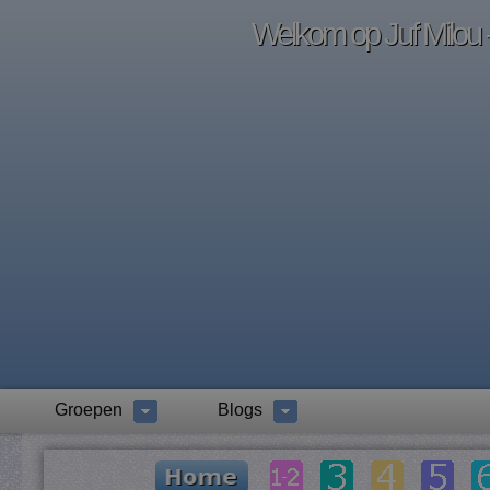
Welkom op Juf Milou -
Groepen
Blogs