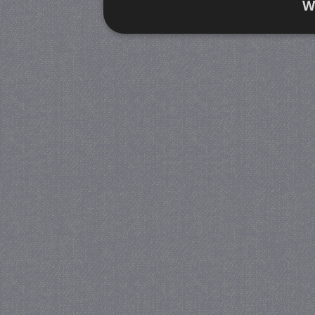
W
Strikt noodzakelijk
Prestatie
Strikt noodzakelijke cookies maken de kernfunctiona
accountbeheer. De website kan niet goed worden geb
Provider
/
Naam
Verva
Domein
CookieScriptConsent
4 we
CookieScript
da
juf-milou.nl
PHPSESSID
Se
PHP.net
juf-milou.nl