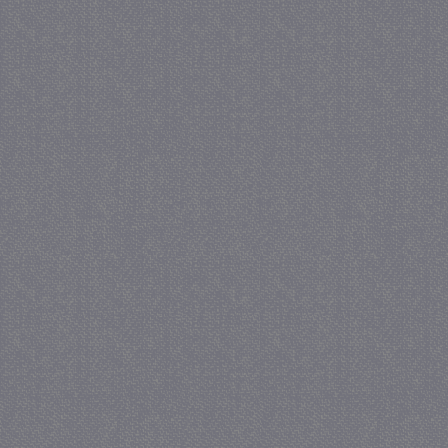
_GRECAPTCHA
5 maa
Google LLC
we
www.google.com
_gid
1 
Google LLC
.juf-milou.nl
crawlprotecttag
juf-milou.nl
1 
_ga
1 j
Google LLC
ma
.juf-milou.nl