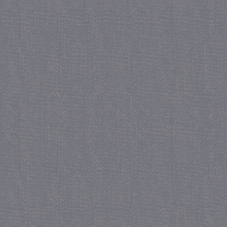
_gat
57 se
Google LLC
.juf-milou.nl