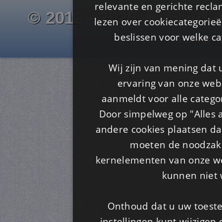
relevante en gerichte recl
© 2012 - 2026 www.juf-m
lezen over cookiecategorie
Is4u
beslissen voor welke ca
Wij zijn van mening dat
ervaring van onze webs
aanmeldt voor alle categor
Door simpelweg op "Alles a
andere cookies plaatsen dan
moeten de noodzakel
kernelementen van onze web
kunnen niet 
Onthoud dat u uw toeste
instellingen kunt wijzigen