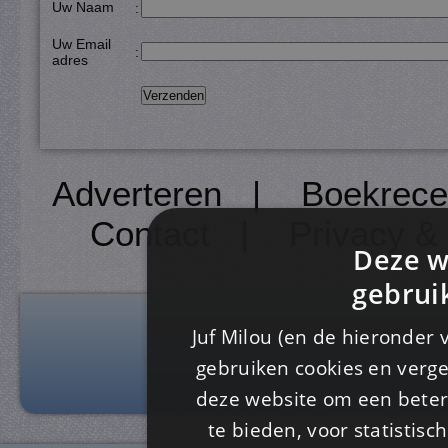
Uw Naam
:
Uw Email
:
adres
Adverteren
|
Boekrece
Contact
|
Privacy &
Deze w
gebrui
Juf Milou (en de hieronder 
gebruiken cookies en verge
deze website om een ​​beter
te bieden, voor statistis