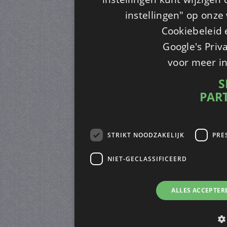
instellingen" op onze w
Cookiebeleid 
Google's Priv
voor meer i
S
PAR
STRIKT NOODZAKELIJK
PRE
NIET-GECLASSIFICEERD
ALLES ACCEPTER