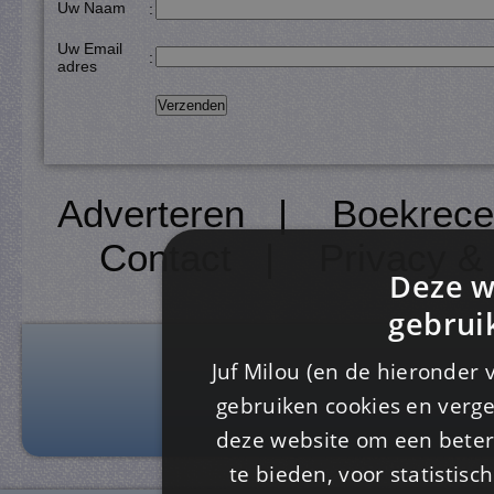
Uw Naam
:
Uw Email
:
adres
Adverteren
|
Boekrece
Contact
|
Privacy &
Deze w
gebrui
Juf Milou (en de hieronder 
gebruiken cookies en verge
deze website om een ​​beter
te bieden, voor statistis