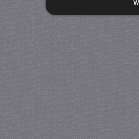
W
Strikt noodzakelijk
Prestatie
Strikt noodzakelijke cookies maken de kernfunctiona
accountbeheer. De website kan niet goed worden geb
Provider
/
Naam
Verva
Domein
CookieScriptConsent
4 we
CookieScript
da
juf-milou.nl
PHPSESSID
Se
PHP.net
juf-milou.nl