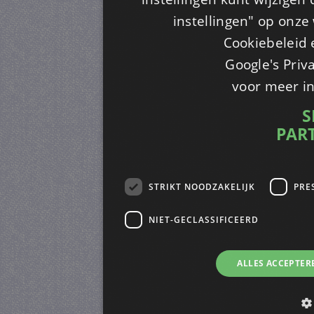
instellingen" op onze w
Cookiebeleid 
Google's Priv
voor meer i
S
PAR
STRIKT NOODZAKELIJK
PRE
NIET-GECLASSIFICEERD
ALLES ACCEPTER