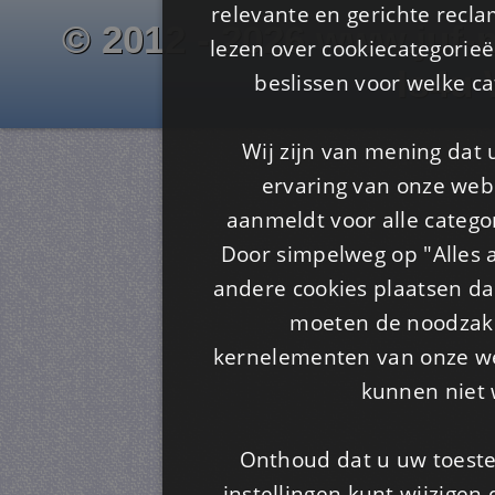
relevante en gerichte recl
© 2012 - 2026 www.juf-m
lezen over cookiecategorie
Is4u
beslissen voor welke ca
Wij zijn van mening dat
ervaring van onze webs
aanmeldt voor alle categor
Door simpelweg op "Alles a
andere cookies plaatsen dan
moeten de noodzakel
kernelementen van onze web
kunnen niet 
Onthoud dat u uw toeste
instellingen kunt wijzigen