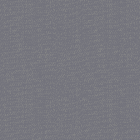
_GRECAPTCHA
5 maa
Google LLC
we
www.google.com
_gid
1 
Google LLC
.juf-milou.nl
crawlprotecttag
juf-milou.nl
1 
_ga
1 j
Google LLC
ma
.juf-milou.nl