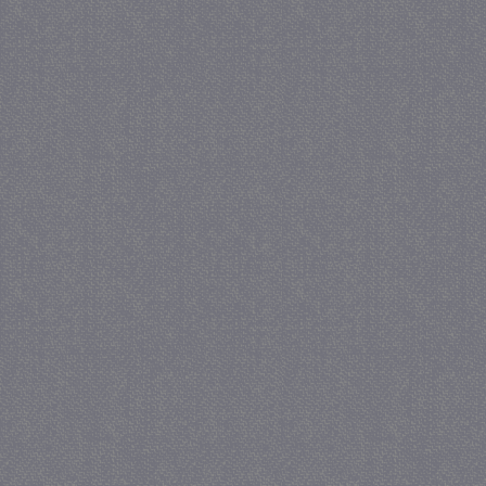
_gat
57 se
Google LLC
.juf-milou.nl