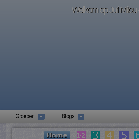
Welkom op Juf Milou -
Groepen
Blogs