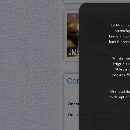
Juf Milou (
technolog
bieden, voor
kunt hieron
Wij zijn v
krijgt als
"Alles af
cookies. 
Contact formulier:
Onthoud dat
op de optie "
Onderwerp
:
Omschrijving