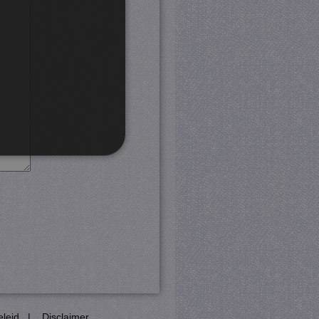
rd
 en accountbeheer. De
com-service om de
cookie-banner van Cookie-
PHP-taal. Dit is een
eleid
|
Disclaimer