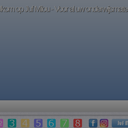
kom op Juf Milou - Voor al uw onderwijsmater