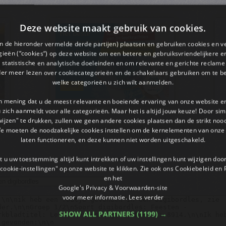
Deze website maakt gebruik van cookies.
en de hieronder vermelde derde partijen) plaatsen en gebruiken cookies en v
ieën (“cookies”) op deze website om een ​​betere en gebruiksvriendelijkere e
 statistische en analytische doeleinden en om relevante en gerichte reclame
der meer lezen over cookiecategorieën en de schakelaars gebruiken om te be
welke categorieën u zich wilt aanmelden.
an mening dat u de meest relevante en boeiende ervaring van onze website 
 u zich aanmeldt voor alle categorieën. Maar het is altijd jouw keuze! Door s
wijzen" te drukken, zullen we geen andere cookies plaatsen dan de strikt noo
We moeten de noodzakelijke cookies instellen om de kernelementen van onze 
laten functioneren, en deze kunnen niet worden uitgeschakeld.
 u uw toestemming altijd kunt intrekken of uw instellingen kunt wijzigen do
cookie-instellingen" op onze website te klikken. Zie ook ons ​​Cookiebeleid en
en het
Google's Privacy & Voorwaarden-site
voor meer informatie.
Lees verder
SHOW ALL PARTNERS
(1199) →