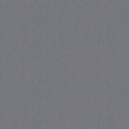
_gat
57 se
Google LLC
.juf-milou.nl