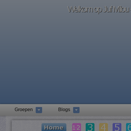
Welkom op Juf Milou -
Groepen
Blogs