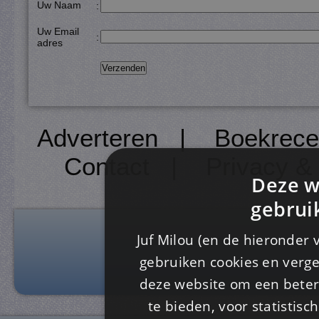
Uw Naam
:
Uw Email
:
adres
Adverteren
|
Boekrece
Contact
|
Privacy &
Deze w
gebrui
Juf Milou (en de hieronder 
gebruiken cookies en verge
deze website om een ​​beter
te bieden, voor statistis