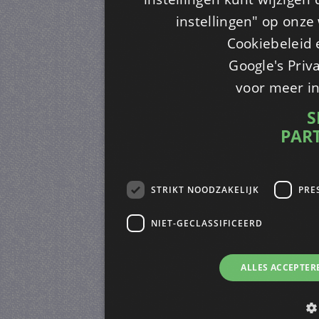
instellingen" op onze w
Cookiebeleid 
Google's Priv
voor meer i
S
PAR
STRIKT NOODZAKELIJK
PRE
NIET-GECLASSIFICEERD
ALLES ACCEPTER