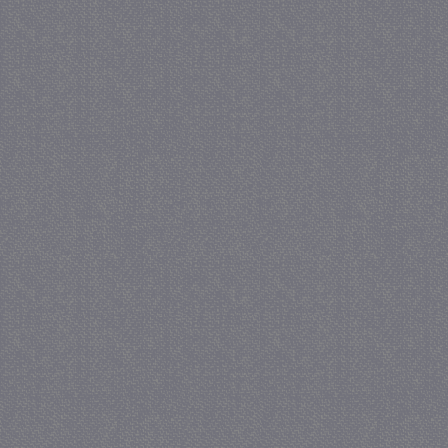
_GRECAPTCHA
5 maa
Google LLC
we
www.google.com
_gid
1 
Google LLC
.juf-milou.nl
crawlprotecttag
juf-milou.nl
1 
_ga
1 j
Google LLC
ma
.juf-milou.nl