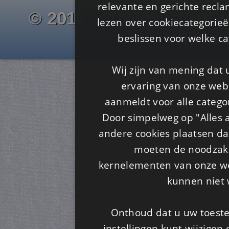
relevante en gerichte recl
© 2012 - 2026 www.juf-m
lezen over cookiecategorie
Is4u
beslissen voor welke ca
Wij zijn van mening dat
ervaring van onze webs
aanmeldt voor alle categor
Door simpelweg op "Alles a
andere cookies plaatsen dan
moeten de noodzakel
kernelementen van onze web
kunnen niet 
Onthoud dat u uw toeste
instellingen kunt wijzigen