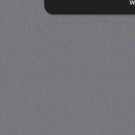
W
Strikt noodzakelijk
Prestatie
Strikt noodzakelijke cookies maken de kernfunctiona
accountbeheer. De website kan niet goed worden geb
Provider
/
Naam
Verva
Domein
CookieScriptConsent
4 we
CookieScript
da
juf-milou.nl
PHPSESSID
Se
PHP.net
juf-milou.nl