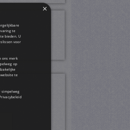
×
ergelijkbare
rvaring te
 te bieden. U
slissen voor
en ons merk
impelweg op
dzakelijke
website te
or simpelweg
 Privacybeleid