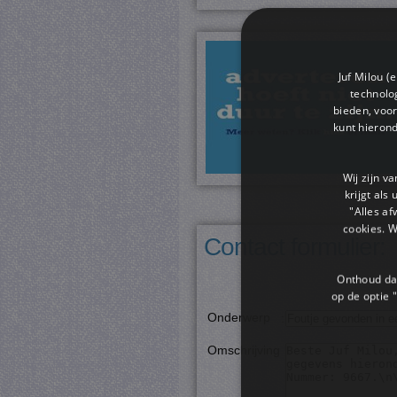
Juf Milou (
technolog
bieden, voor
kunt hieron
Wij zijn v
krijgt als
"Alles af
cookies. 
Contact formulier:
Onthoud dat
op de optie "
Onderwerp
:
Omschrijving