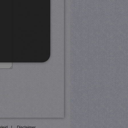
rd
 en accountbeheer. De
com-service om de
cookie-banner van Cookie-
PHP-taal. Dit is een
eleid
|
Disclaimer