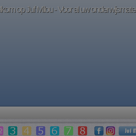
kom op Juf Milou - Voor al uw onderwijsmater