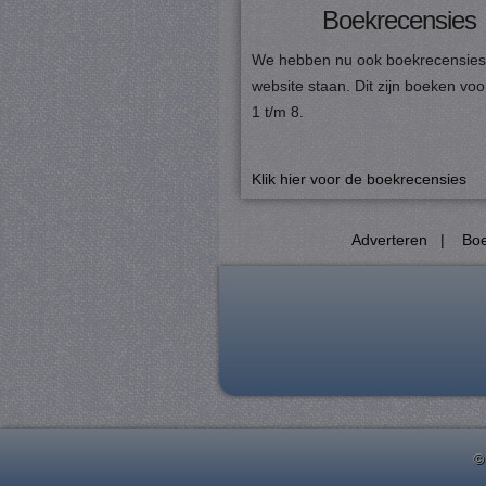
Pr
Boekrecensies
Naam
D
CookieScriptConsent
Co
We hebben nu ook boekrecensies
ju
website staan. Dit zijn boeken vo
1 t/m 8.
PHPSESSID
PH
ju
Klik hier voor de boekrecensies
_gat
Go
Adverteren
|
Boe
.j
_GRECAPTCHA
Go
ww
_gid
Go
.j
crawlprotecttag
ju
_ga
Go
©
.j