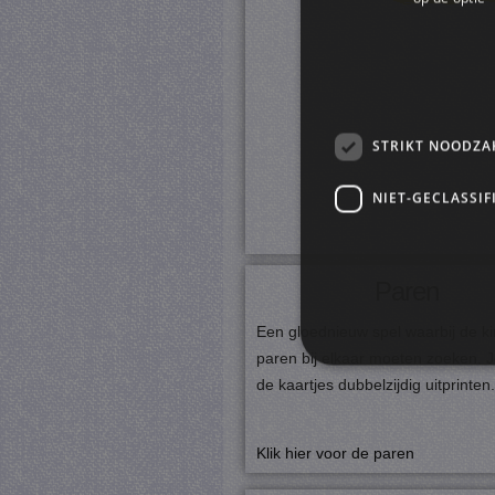
STRIKT NOODZA
NIET-GECLASSIF
Paren
Een gloednieuw spel waarbij de k
paren bij elkaar moeten zoeken. J
de kaartjes dubbelzijdig uitprinten.
S
Strikt noodzakelijke cookie
Klik hier voor de paren
website kan niet goed worde