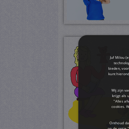
Juf Milou (
technolog
bieden, voor
kunt hieron
Wij zijn v
krijgt als
"Alles af
cookies. 
Onthoud dat
op de optie "