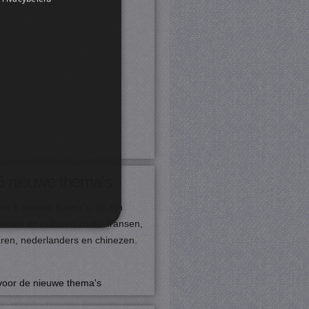
6 nieuwe thema's
n 6 nieuwe thema's, dit zijn
porten en culturen zoals: fransen,
ren, nederlanders en chinezen.
rd
 en accountbeheer. De
 voor de nieuwe thema's