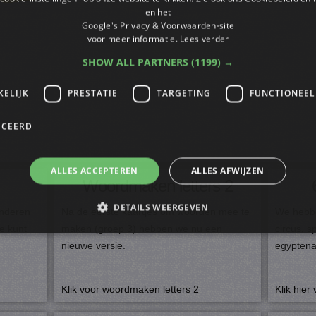
en het
Google's Privacy & Voorwaarden-site
voor meer informatie.
Lees verder
SHOW ALL PARTNERS
(1199) →
KELIJK
PRESTATIE
TARGETING
FUNCTIONEEL
ICEERD
ALLES ACCEPTEREN
ALLES AFWIJZEN
Woordmaken letters 2
DETAILS WEERGEVEN
inderen
Na de eerste kaartjes om woorden mee te
We hebbe
e kunt
maken (groep 3) hebben we nu een
circus, s
nieuwe versie.
egyptena
trikt noodzakelijk
Prestatie
Targeting
Functioneel
Niet-geclassificee
s maken de kernfunctionaliteiten van de website mogelijk, zoals gebruikersaanmelding
Klik voor woordmaken letters 2
Klik hier
n gebruikt zonder de strikt noodzakelijke cookies.