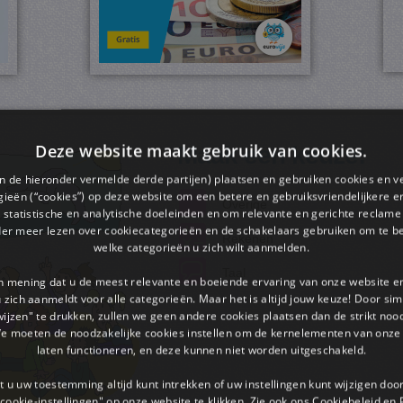
Deze website maakt gebruik van cookies.
Maak een keuze:
en de hieronder vermelde derde partijen) plaatsen en gebruiken cookies en v
ieën (“cookies”) op deze website om een ​​betere en gebruiksvriendelijkere e
Overige
 statistische en analytische doeleinden en om relevante en gerichte reclame
der meer lezen over cookiecategorieën en de schakelaars gebruiken om te be
Rekenen
welke categorieën u zich wilt aanmelden.
Taal
an mening dat u de meest relevante en boeiende ervaring van onze website 
 u zich aanmeldt voor alle categorieën. Maar het is altijd jouw keuze! Door s
wijzen" te drukken, zullen we geen andere cookies plaatsen dan de strikt noo
We moeten de noodzakelijke cookies instellen om de kernelementen van onze 
laten functioneren, en deze kunnen niet worden uitgeschakeld.
 u uw toestemming altijd kunt intrekken of uw instellingen kunt wijzigen do
cookie-instellingen" op onze website te klikken. Zie ook ons ​​Cookiebeleid en