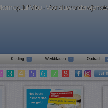
kom op Juf Milou - Voor al uw onderwijsmater
Kleding
Werkbladen
Opdracht