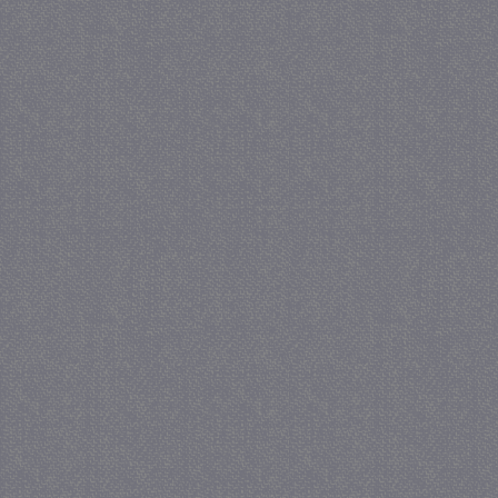
PHPSESSID
Se
PHP.net
juf-milou.nl