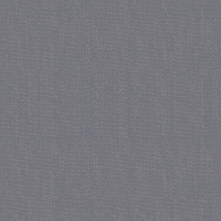
_gat
57 se
Google LLC
.juf-milou.nl
_GRECAPTCHA
5 maa
Google LLC
we
www.google.com
_gid
1 
Google LLC
.juf-milou.nl