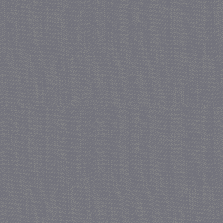
crawlprotecttag
juf-milou.nl
1 
_ga
1 j
Google LLC
ma
.juf-milou.nl