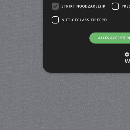
STRIKT NOODZAKELIJK
PRE
NIET-GECLASSIFICEERD
ALLES ACCEPTER
W
Strikt noodzakelijk
Prestatie
Strikt noodzakelijke cookies maken de kernfunctiona
accountbeheer. De website kan niet goed worden geb
Provider
/
Naam
Verva
Domein
CookieScriptConsent
4 we
CookieScript
da
juf-milou.nl