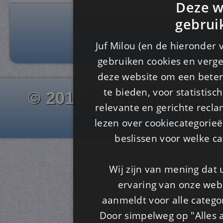
Deze w
gebrui
Juf Milou (en de hieronder 
gebruiken cookies en verge
deze website om een ​​beter
te bieden, voor statistis
© 2012 - 2026 www.juf-m
relevante en gerichte recl
Is4u
lezen over cookiecategorie
beslissen voor welke ca
Wij zijn van mening dat
ervaring van onze webs
aanmeldt voor alle categor
Door simpelweg op "Alles a