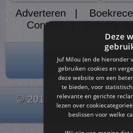
Adverteren
|
Boekrece
Contact
|
Privacy &
Deze w
gebrui
Juf Milou (en de hieronder 
gebruiken cookies en verge
deze website om een ​​beter
te bieden, voor statistis
relevante en gerichte recl
© 2012 - 2026 www.juf-m
lezen over cookiecategorie
Is4u
beslissen voor welke ca
Wij zijn van mening dat