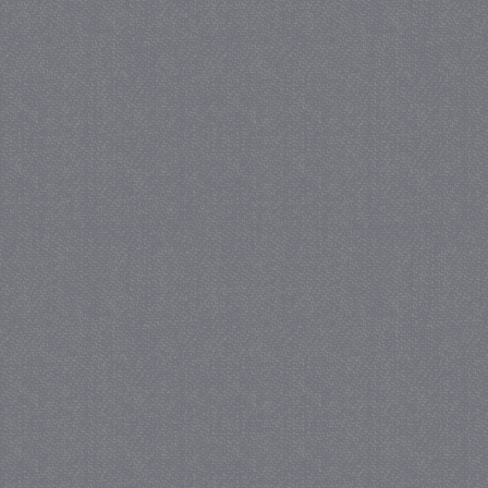
_gat
57 se
Google LLC
.juf-milou.nl
_GRECAPTCHA
5 maa
Google LLC
we
www.google.com