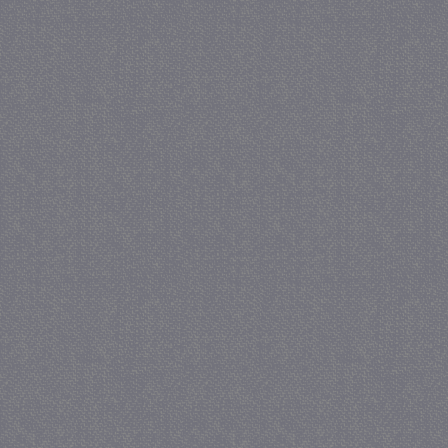
_gid
1 
Google LLC
.juf-milou.nl
crawlprotecttag
juf-milou.nl
1 
_ga
1 j
Google LLC
ma
.juf-milou.nl