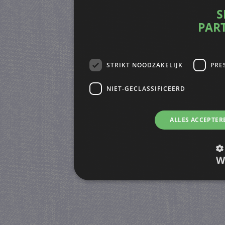
S
PAR
STRIKT NOODZAKELIJK
PRE
NIET-GECLASSIFICEERD
ALLES ACCEPTER
W
Strikt noodzakelijk
Prestatie
Strikt noodzakelijke cookies maken de kernfunctiona