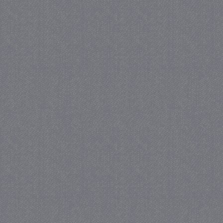
accountbeheer. De website kan niet goed worden geb
Provider
/
Naam
Verva
Domein
CookieScriptConsent
4 we
CookieScript
da
juf-milou.nl
PHPSESSID
Se
PHP.net
juf-milou.nl