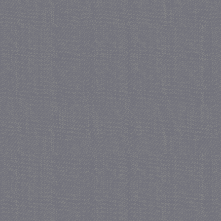
_GRECAPTCHA
5 maa
Google LLC
we
www.google.com
_gid
1 
Google LLC
.juf-milou.nl
crawlprotecttag
juf-milou.nl
1 
_ga
1 j
Google LLC
ma
.juf-milou.nl