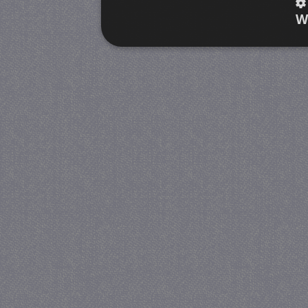
W
Strikt noodzakelijk
Prestatie
Strikt noodzakelijke cookies maken de kernfunctiona
accountbeheer. De website kan niet goed worden geb
Provider
/
Naam
Verva
Domein
CookieScriptConsent
4 we
CookieScript
da
juf-milou.nl
PHPSESSID
Se
PHP.net
juf-milou.nl