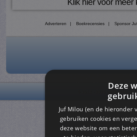
Klik hier voor meer
Adverteren
|
Boekrecensies
|
Sponsor Juf
Deze w
© 2012 - 2026 www.juf-milou
gebrui
Juf Milou (en de hieronder 
gebruiken cookies en verge
deze website om een ​​beter