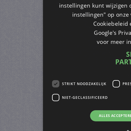
instellingen kunt wijzigen
instellingen" op onze w
Cookiebeleid 
Google's Priv
voor meer i
S
PAR
STRIKT NOODZAKELIJK
PRE
NIET-GECLASSIFICEERD
ALLES ACCEPTER