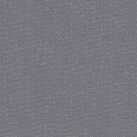
_gat
57 se
Google LLC
.juf-milou.nl