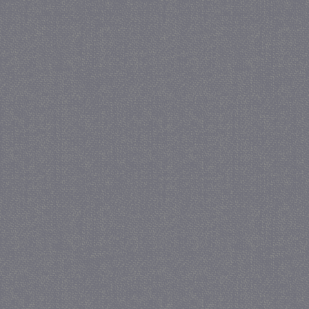
.juf-milou.nl
crawlprotecttag
juf-milou.nl
1 
_ga
1 j
Google LLC
ma
.juf-milou.nl