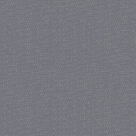
_gat
57 se
Google LLC
.juf-milou.nl
_GRECAPTCHA
5 maa
Google LLC
we
www.google.com
_gid
1 
Google LLC