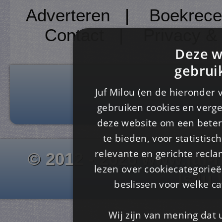
Adverteren
|
Boekrece
Contact
|
Privacy &
Deze w
gebrui
Juf Milou (en de hieronder 
gebruiken cookies en verge
deze website om een ​​beter
te bieden, voor statistis
relevante en gerichte recl
© 2012 - 2026 www.juf-m
lezen over cookiecategorie
Is4u
beslissen voor welke ca
Wij zijn van mening dat