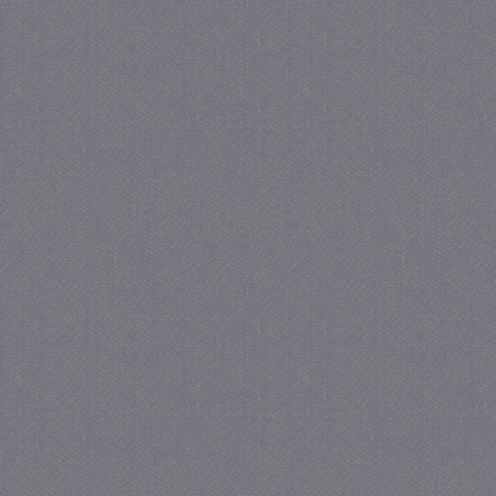
Provider
/
Naam
Verva
Domein
CookieScriptConsent
4 we
CookieScript
da
juf-milou.nl
PHPSESSID
Se
PHP.net
juf-milou.nl