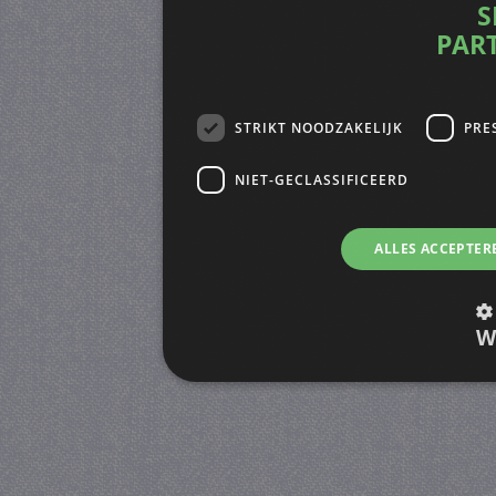
S
PAR
STRIKT NOODZAKELIJK
PRE
NIET-GECLASSIFICEERD
ALLES ACCEPTER
W
Strikt noodzakelijk
Prestatie
Strikt noodzakelijke cookies maken de kernfunctiona
accountbeheer. De website kan niet goed worden geb