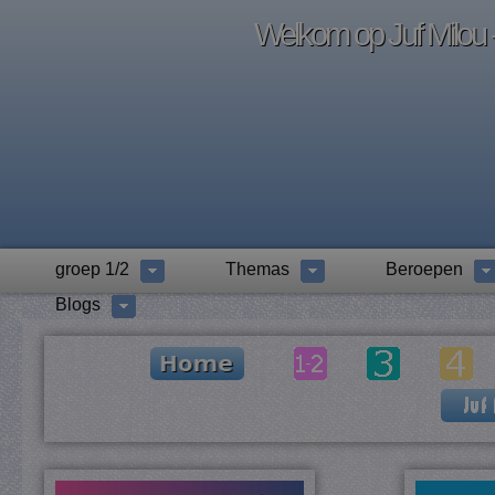
Welkom op Juf Milou -
groep 1/2
Themas
Beroepen
Blogs