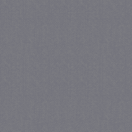
_gat
57 se
Google LLC
.juf-milou.nl