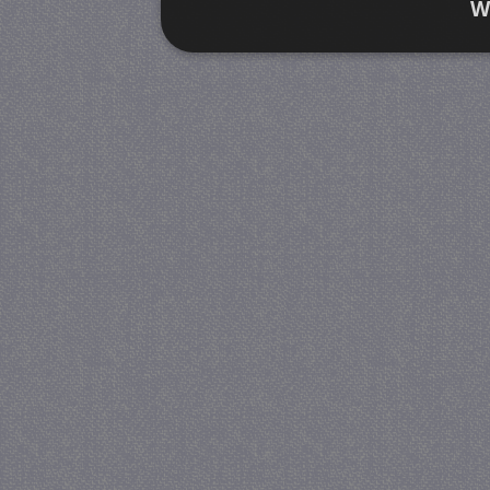
W
Strikt noodzakelijk
Prestatie
Strikt noodzakelijke cookies maken de kernfunctiona
accountbeheer. De website kan niet goed worden geb
Provider
/
Naam
Verva
Domein
CookieScriptConsent
4 we
CookieScript
da
juf-milou.nl
PHPSESSID
Se
PHP.net
juf-milou.nl