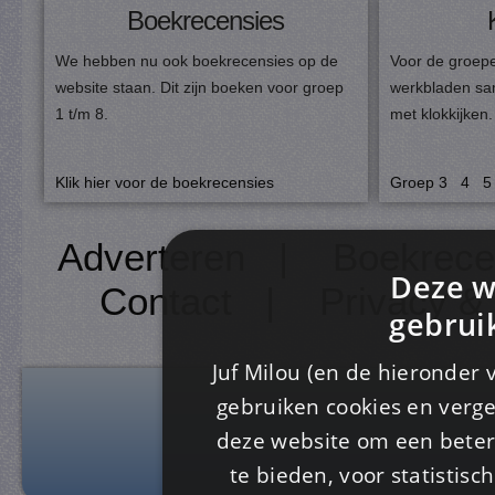
Boekrecensies
We hebben nu ook boekrecensies op de
Voor de groepe
website staan. Dit zijn boeken voor groep
werkbladen sa
1 t/m 8.
met klokkijken.
Klik hier voor de boekrecensies
Groep
3
4
5
Adverteren
|
Boekrece
Deze w
Contact
|
Privacy &
gebrui
Juf Milou (en de hieronder 
gebruiken cookies en verge
deze website om een ​​beter
te bieden, voor statistis