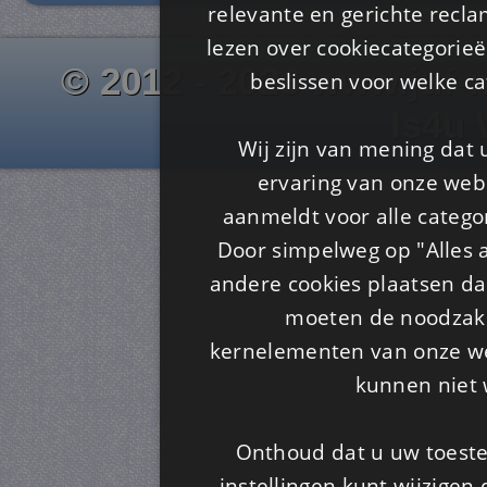
relevante en gerichte recl
lezen over cookiecategorie
© 2012 - 2026 www.juf-m
beslissen voor welke ca
Is4u
Wij zijn van mening dat
ervaring van onze webs
aanmeldt voor alle categor
Door simpelweg op "Alles a
andere cookies plaatsen dan
moeten de noodzakel
kernelementen van onze web
kunnen niet 
Onthoud dat u uw toeste
instellingen kunt wijzigen