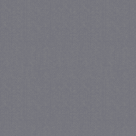
_GRECAPTCHA
5 maa
Google LLC
we
www.google.com
_gid
1 
Google LLC
.juf-milou.nl
crawlprotecttag
juf-milou.nl
1 
_ga
1 j
Google LLC
ma
.juf-milou.nl