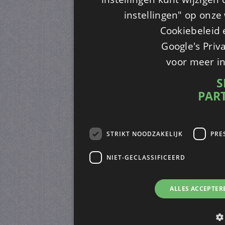
instellingen" op onze w
Cookiebeleid 
Google's Priv
voor meer i
S
PAR
STRIKT NOODZAKELIJK
PRE
NIET-GECLASSIFICEERD
ALLES ACCEPTER