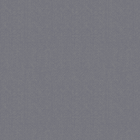
PHPSESSID
Se
PHP.net
juf-milou.nl
_gat
57 se
Google LLC