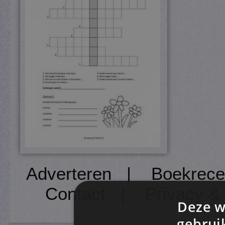
Adverteren
|
Boekrece
Contact
|
Privacy &
Deze w
gebrui