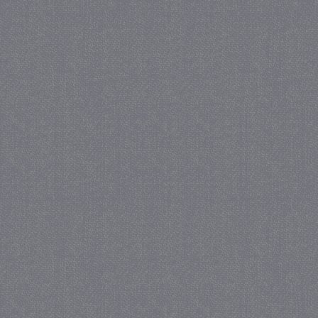
crawlprotecttag
juf-milou.nl
1 
_ga
1 j
Google LLC
ma
.juf-milou.nl