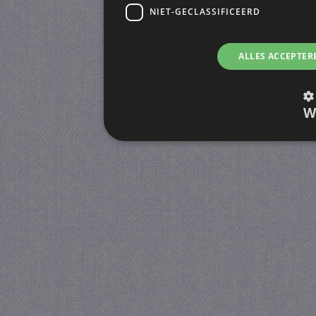
NIET-GECLASSIFICEERD
ALLES ACCEPTER
W
Strikt noodzakelijk
Prestatie
Strikt noodzakelijke cookies maken de kernfunctiona
accountbeheer. De website kan niet goed worden geb
Provider
/
Naam
Verva
Domein
CookieScriptConsent
4 we
CookieScript
da
juf-milou.nl