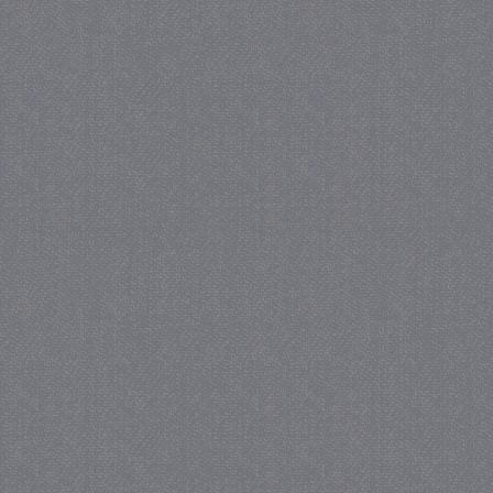
.juf-milou.nl
_GRECAPTCHA
5 maa
Google LLC
we
www.google.com
_gid
1 
Google LLC
.juf-milou.nl