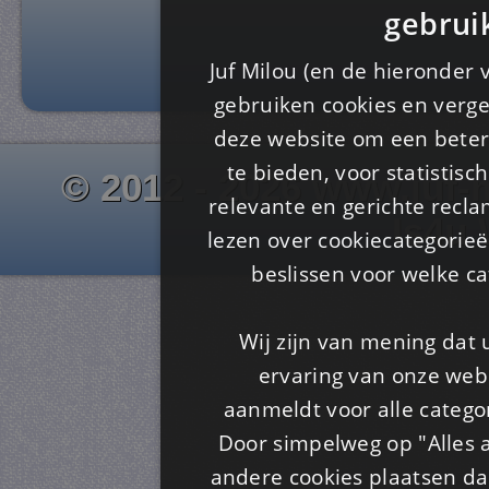
gebrui
Juf Milou (en de hieronder 
gebruiken cookies en verge
deze website om een ​​beter
te bieden, voor statistis
© 2012 - 2026 www.juf-m
relevante en gerichte recl
Is4u
lezen over cookiecategorie
beslissen voor welke ca
Wij zijn van mening dat
ervaring van onze webs
aanmeldt voor alle categor
Door simpelweg op "Alles a
andere cookies plaatsen dan