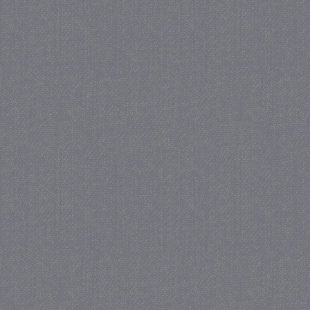
crawlprotecttag
juf-milou.nl
1 
_ga
1 j
Google LLC
ma
.juf-milou.nl