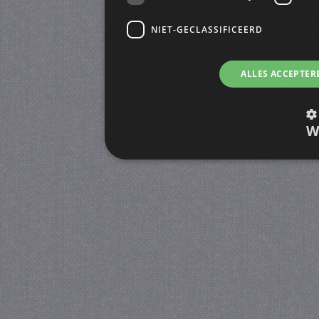
NIET-GECLASSIFICEERD
ALLES ACCEPTER
W
Strikt noodzakelijk
Prestatie
Strikt noodzakelijke cookies maken de kernfunctiona
accountbeheer. De website kan niet goed worden geb
Provider
/
Naam
Verva
Domein
CookieScriptConsent
4 we
CookieScript
da
juf-milou.nl