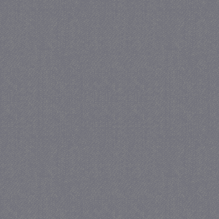
_gat
57 se
Google LLC
.juf-milou.nl
_GRECAPTCHA
5 maa
Google LLC
we
www.google.com
_gid
1 
Google LLC
.juf-milou.nl