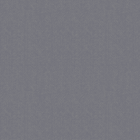
PHPSESSID
Se
PHP.net
juf-milou.nl