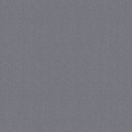
PHPSESSID
Se
PHP.net
juf-milou.nl
_gat
57 se
Google LLC
.juf-milou.nl