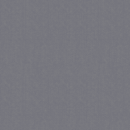
_GRECAPTCHA
5 maa
Google LLC
we
www.google.com
_gid
1 
Google LLC
.juf-milou.nl