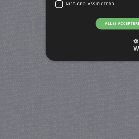
NIET-GECLASSIFICEERD
ALLES ACCEPTER
W
Strikt noodzakelijk
Prestatie
Strikt noodzakelijke cookies maken de kernfunctiona
accountbeheer. De website kan niet goed worden geb
Provider
/
Naam
Verva
Domein
CookieScriptConsent
4 we
CookieScript
da
juf-milou.nl