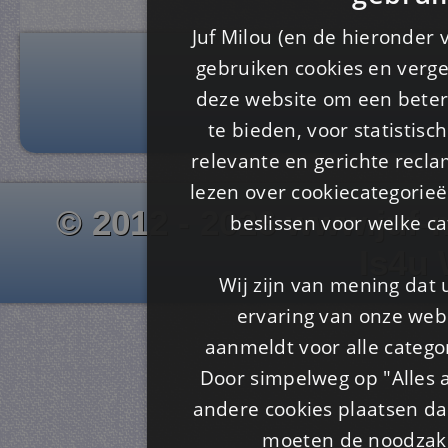
Juf Milou (en de hieronder 
gebruiken cookies en verge
deze website om een ​​beter
te bieden, voor statistis
relevante en gerichte recl
lezen over cookiecategorie
© 2012 - 2026 www.juf-m
beslissen voor welke ca
Is4u
Wij zijn van mening dat
ervaring van onze webs
aanmeldt voor alle categor
Door simpelweg op "Alles a
andere cookies plaatsen dan
moeten de noodzakel