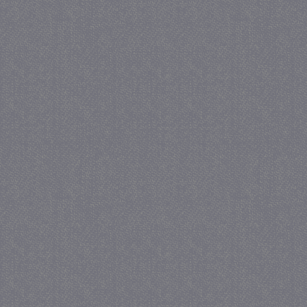
crawlprotecttag
juf-milou.nl
1 
_ga
1 j
Google LLC
ma
.juf-milou.nl