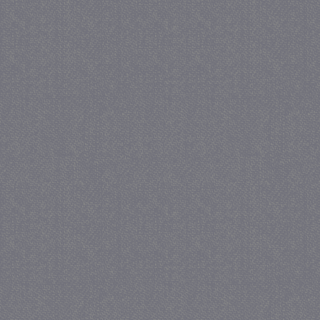
_GRECAPTCHA
5 maa
Google LLC
we
www.google.com
_gid
1 
Google LLC
.juf-milou.nl
crawlprotecttag
juf-milou.nl
1 
_ga
1 j
Google LLC
ma
.juf-milou.nl