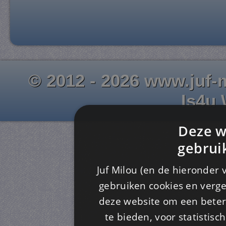
© 2012 - 2026 www.juf-m
Is4u
Deze w
gebrui
Juf Milou (en de hieronder 
gebruiken cookies en verge
deze website om een ​​beter
te bieden, voor statistis