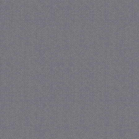
_gat
57 se
Google LLC
.juf-milou.nl