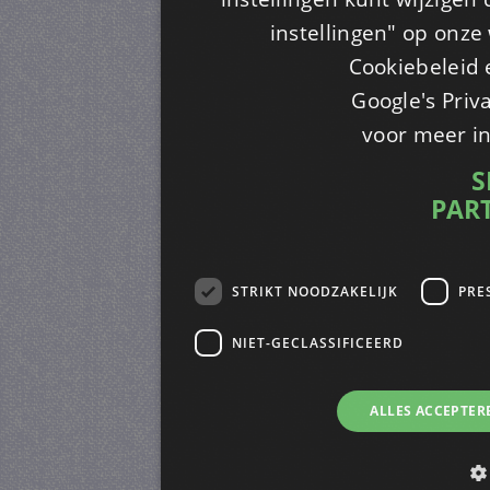
instellingen" op onze w
Cookiebeleid 
Google's Priv
voor meer i
S
PAR
STRIKT NOODZAKELIJK
PRE
NIET-GECLASSIFICEERD
ALLES ACCEPTER