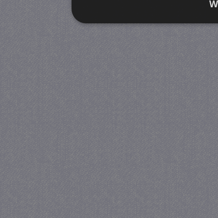
W
Strikt noodzakelijk
Prestatie
Strikt noodzakelijke cookies maken de kernfunctiona
accountbeheer. De website kan niet goed worden geb
Provider
/
Naam
Verva
Domein
CookieScriptConsent
4 we
CookieScript
da
juf-milou.nl
PHPSESSID
Se
PHP.net
juf-milou.nl