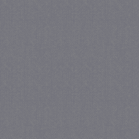
Provider
/
Naam
Verva
Domein
CookieScriptConsent
4 we
CookieScript
da
juf-milou.nl
PHPSESSID
Se
PHP.net
juf-milou.nl