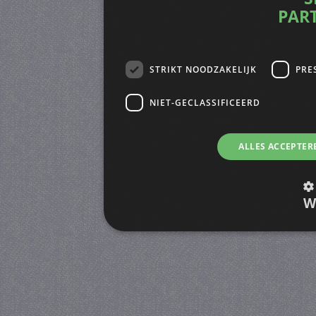
PAR
STRIKT NOODZAKELIJK
PRE
NIET-GECLASSIFICEERD
ALLES ACCEPTER
W
Strikt noodzakelijk
Prestatie
Strikt noodzakelijke cookies maken de kernfunctiona
accountbeheer. De website kan niet goed worden geb