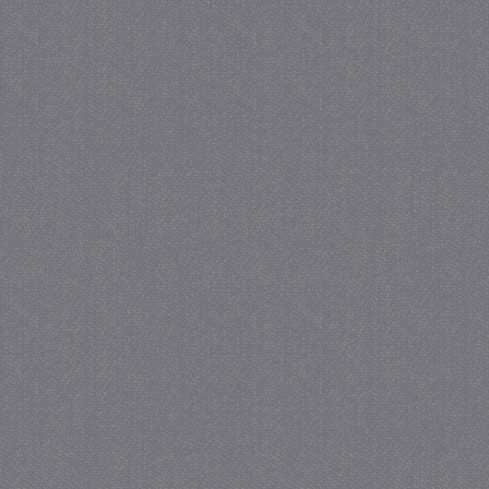
_gat
57 se
Google LLC
.juf-milou.nl
_GRECAPTCHA
5 maa
Google LLC
we
www.google.com
_gid
1 
Google LLC
.juf-milou.nl