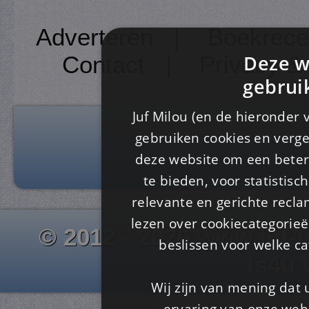
Adverteren
|
Boekrece
Deze w
Contact
|
Privacy &
gebrui
Juf Milou (en de hieronder 
gebruiken cookies en verge
deze website om een ​​beter
te bieden, voor statistis
relevante en gerichte recl
lezen over cookiecategorie
© 2012 - 2026 www.juf-m
beslissen voor welke ca
Is4u
Wij zijn van mening dat
ervaring van onze webs