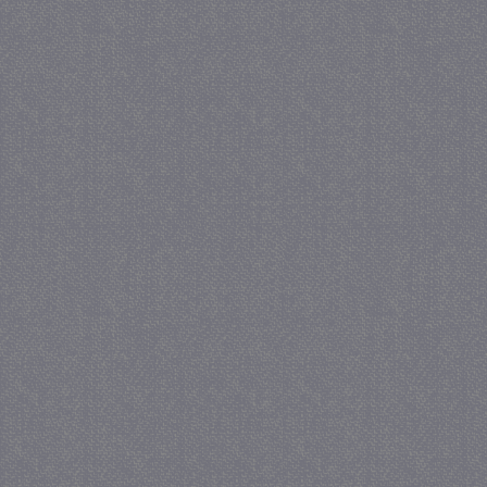
crawlprotecttag
juf-milou.nl
1 
_ga
1 j
Google LLC
ma
.juf-milou.nl