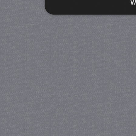
W
Strikt noodzakelijk
Prestatie
Strikt noodzakelijke cookies maken de kernfunctiona
accountbeheer. De website kan niet goed worden geb
Provider
/
Naam
Verva
Domein
CookieScriptConsent
4 we
CookieScript
da
juf-milou.nl
PHPSESSID
Se
PHP.net
juf-milou.nl