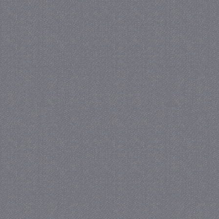
_GRECAPTCHA
5 maa
Google LLC
we
www.google.com
_gid
1 
Google LLC
.juf-milou.nl
crawlprotecttag
juf-milou.nl
1 
_ga
1 j
Google LLC
ma
.juf-milou.nl