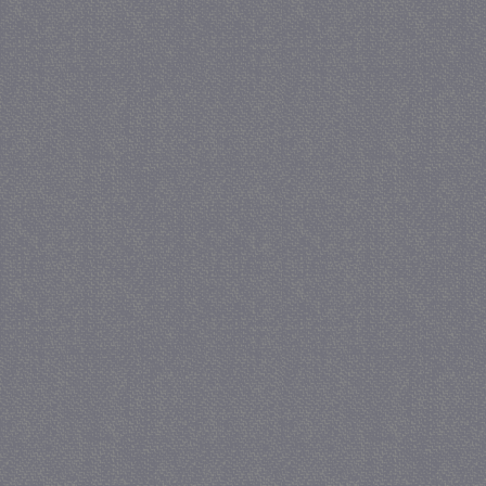
_gat
57 se
Google LLC
.juf-milou.nl