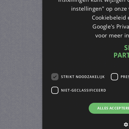
instellingen" op onze w
Cookiebeleid 
Google's Priv
voor meer i
S
PAR
STRIKT NOODZAKELIJK
PRE
NIET-GECLASSIFICEERD
ALLES ACCEPTER