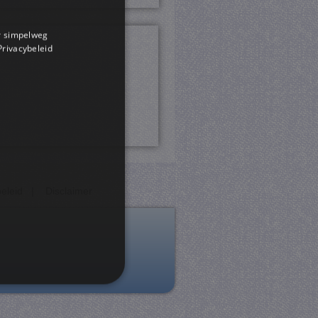
or simpelweg
 Privacybeleid
eleid
|
Disclaimer
rd