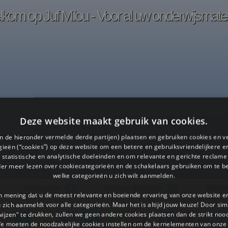
kom op Juf Milou - Voor al uw onderwijsmater
Deze website maakt gebruik van cookies.
en de hieronder vermelde derde partijen) plaatsen en gebruiken cookies en v
ieën (“cookies”) op deze website om een ​​betere en gebruiksvriendelijkere e
 statistische en analytische doeleinden en om relevante en gerichte reclame
der meer lezen over cookiecategorieën en de schakelaars gebruiken om te be
welke categorieën u zich wilt aanmelden.
Griezelen
Kringactiviteiten
Woor
an mening dat u de meest relevante en boeiende ervaring van onze website 
 u zich aanmeldt voor alle categorieën. Maar het is altijd jouw keuze! Door s
wijzen" te drukken, zullen we geen andere cookies plaatsen dan de strikt noo
We moeten de noodzakelijke cookies instellen om de kernelementen van onze 