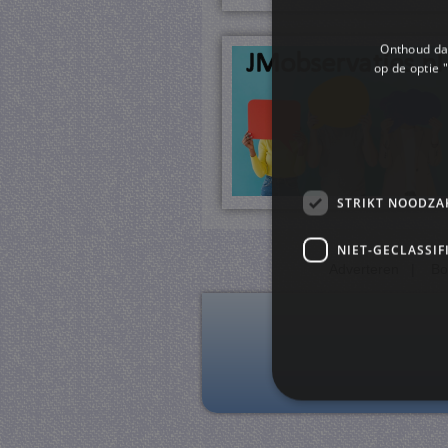
Onthoud dat
op de optie "
STRIKT NOODZA
NIET-GECLASSIF
Adverteren
|
Bo
S