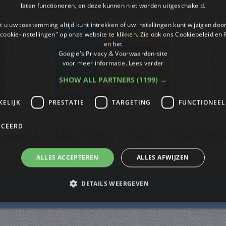
laten functioneren, en deze kunnen niet worden uitgeschakeld.
 u uw toestemming altijd kunt intrekken of uw instellingen kunt wijzigen do
cookie-instellingen" op onze website te klikken. Zie ook ons ​​Cookiebeleid en
en het
Google's Privacy & Voorwaarden-site
voor meer informatie.
Lees verder
SHOW ALL PARTNERS
(1199) →
KELIJK
PRESTATIE
TARGETING
FUNCTIONEEL
ICEERD
ekrecensies
|
Sponsor Juf Milou
|
Contact
|
Privacy & Cookieb
ALLES ACCEPTEREN
ALLES AFWIJZEN
DETAILS WEERGEVEN
trikt noodzakelijk
Prestatie
Targeting
Functioneel
Niet-geclassificee