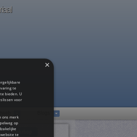
iaal
×
ergelijkbare
rvaring te
 te bieden. U
slissen voor
dweb
Blogs
en ons merk
impelweg op
dzakelijke
website te