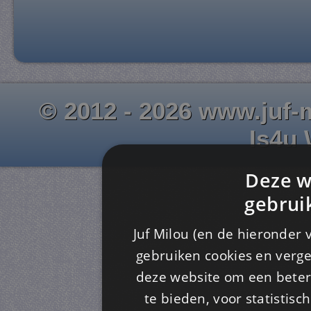
© 2012 - 2026 www.juf-m
Is4u
Deze w
gebrui
Juf Milou (en de hieronder 
gebruiken cookies en verge
deze website om een ​​beter
te bieden, voor statistis