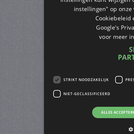
instellingen" op onze w
Cookiebeleid 
Google's Priv
voor meer i
S
PAR
STRIKT NOODZAKELIJK
PRE
NIET-GECLASSIFICEERD
ALLES ACCEPTER