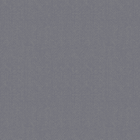
_gat
57 se
Google LLC
.juf-milou.nl