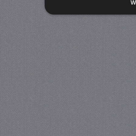
W
Strikt noodzakelijk
Prestatie
Strikt noodzakelijke cookies maken de kernfunctiona
accountbeheer. De website kan niet goed worden geb
Provider
/
Naam
Verva
Domein
CookieScriptConsent
4 we
CookieScript
da
juf-milou.nl
PHPSESSID
Se
PHP.net
juf-milou.nl