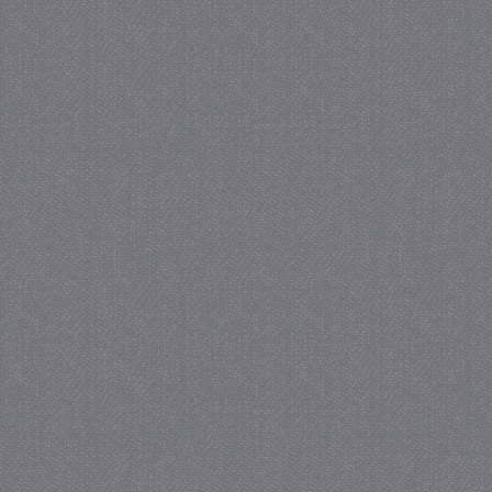
_GRECAPTCHA
5 maa
Google LLC
we
www.google.com
_gid
1 
Google LLC
.juf-milou.nl
crawlprotecttag
juf-milou.nl
1 
_ga
1 j
Google LLC
ma
.juf-milou.nl