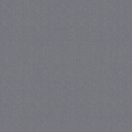
Provider
/
Naam
Verva
Domein
CookieScriptConsent
4 we
CookieScript
da
juf-milou.nl
PHPSESSID
Se
PHP.net
juf-milou.nl