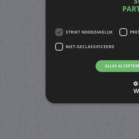
S
PAR
STRIKT NOODZAKELIJK
PRE
NIET-GECLASSIFICEERD
ALLES ACCEPTER
W
Strikt noodzakelijk
Prestatie
Strikt noodzakelijke cookies maken de kernfunctiona
accountbeheer. De website kan niet goed worden geb