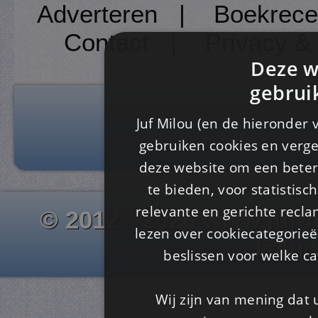
Adverteren
|
Boekrece
Contact
|
Privacy &
Deze w
gebrui
Juf Milou (en de hieronder 
gebruiken cookies en verge
deze website om een ​​beter
te bieden, voor statistis
relevante en gerichte recl
© 2012 - 2026 www.juf-m
lezen over cookiecategorie
Is4u
beslissen voor welke ca
Wij zijn van mening dat