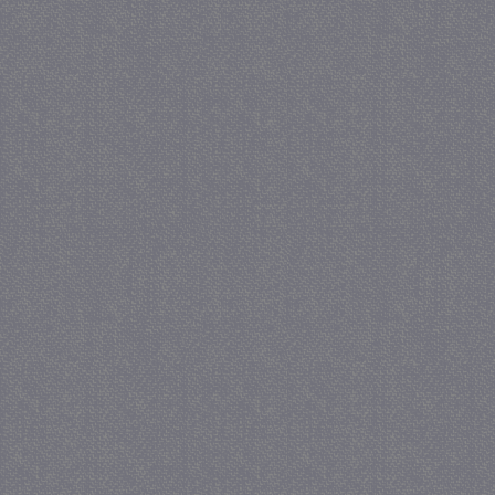
_gat
57 se
Google LLC
.juf-milou.nl
_GRECAPTCHA
5 maa
Google LLC
we
www.google.com
_gid
1 
Google LLC
.juf-milou.nl