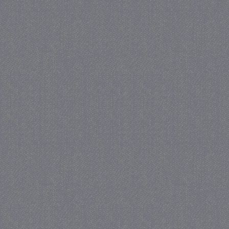
crawlprotecttag
juf-milou.nl
1 
_ga
1 j
Google LLC
ma
.juf-milou.nl