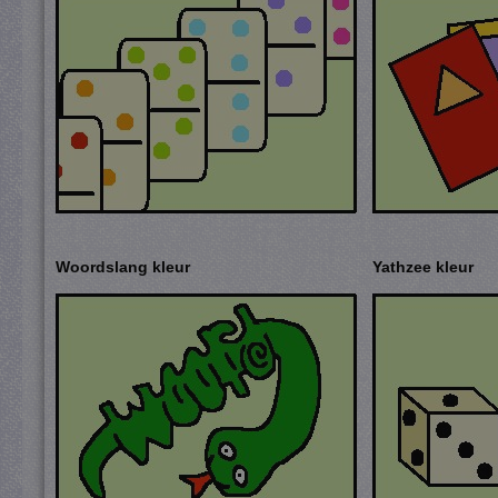
Woordslang kleur
Yathzee kleur