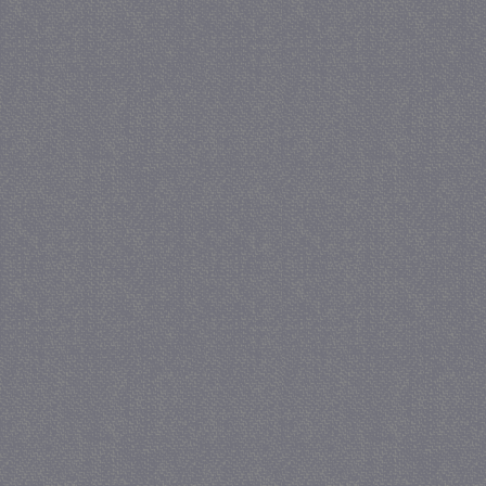
_gat
57 se
Google LLC
.juf-milou.nl