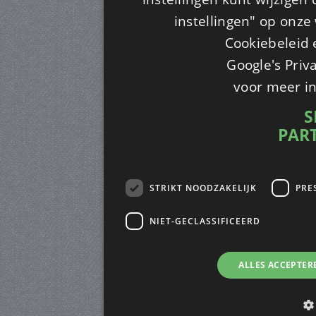
instellingen" op onze w
Cookiebeleid 
Google's Priv
voor meer i
S
PAR
STRIKT NOODZAKELIJK
PRE
NIET-GECLASSIFICEERD
ALLES ACCEPTER