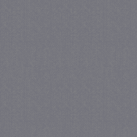
_GRECAPTCHA
5 maa
Google LLC
we
www.google.com
_gid
1 
Google LLC
.juf-milou.nl
crawlprotecttag
juf-milou.nl
1 
_ga
1 j
Google LLC
ma
.juf-milou.nl