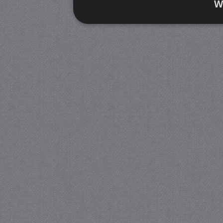
W
Strikt noodzakelijk
Prestatie
Strikt noodzakelijke cookies maken de kernfunctiona
accountbeheer. De website kan niet goed worden geb
Provider
/
Naam
Verva
Domein
CookieScriptConsent
4 we
CookieScript
da
juf-milou.nl
PHPSESSID
Se
PHP.net
juf-milou.nl