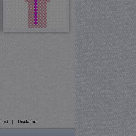
esproken een willekeurig
cifiek zijn voor de site,
ngelogde status voor een
Analytics, volgens
eid te vertragen -
 veel verkeer wordt
ie (_GRECAPTCHA) wanneer
yse.
Het slaat een unieke
bij en wordt gebruikt om
 beschermen tegen
Analytics - wat een
te analyseservice van
uikers te onderscheiden
n als klant-ID. Het is
dt gebruikt om
nen voor de
eleid
|
Disclaimer
jving