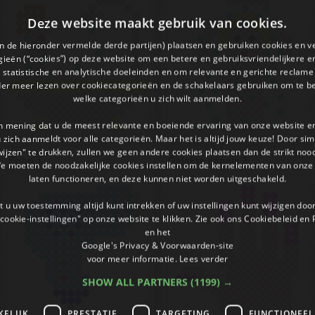
Deze website maakt gebruik van cookies.
en de hieronder vermelde derde partijen) plaatsen en gebruiken cookies en v
ieën (“cookies”) op deze website om een ​​betere en gebruiksvriendelijkere e
 statistische en analytische doeleinden en om relevante en gerichte reclame
der meer lezen over cookiecategorieën en de schakelaars gebruiken om te be
welke categorieën u zich wilt aanmelden.
an mening dat u de meest relevante en boeiende ervaring van onze website 
 u zich aanmeldt voor alle categorieën. Maar het is altijd jouw keuze! Door s
wijzen" te drukken, zullen we geen andere cookies plaatsen dan de strikt noo
Fohn 1
Gelakte nagels 1
We moeten de noodzakelijke cookies instellen om de kernelementen van onze 
laten functioneren, en deze kunnen niet worden uitgeschakeld.
 u uw toestemming altijd kunt intrekken of uw instellingen kunt wijzigen do
cookie-instellingen" op onze website te klikken. Zie ook ons ​​Cookiebeleid en
en het
Google's Privacy & Voorwaarden-site
voor meer informatie.
Lees verder
SHOW ALL PARTNERS
(1199) →
KELIJK
PRESTATIE
TARGETING
FUNCTIONEEL