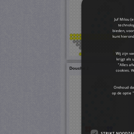
Juf Milou (
technolog
bieden, voor
kunt hieron
Wij zijn v
krijgt als
"Alles af
Douche 2
cookies. 
Onthoud dat
op de optie "
STRIKT NOODZA