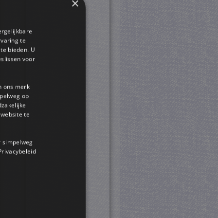
×
ergelijkbare
rvaring te
 te bieden. U
slissen voor
en ons merk
impelweg op
dzakelijke
website te
or simpelweg
 Privacybeleid