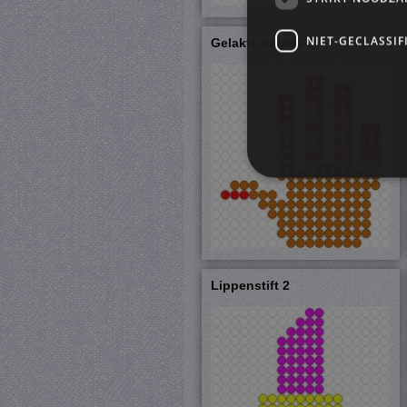
NIET-GECLASSIF
Gelakte nagels 2
S
Strikt noodzakelijke cookie
website kan niet goed worde
Lippenstift 2
Pr
Naam
D
CookieScriptConsent
Co
ju
PHPSESSID
PH
ju