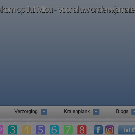
kom op Juf Milou - Voor al uw onderwijsmater
Verzorging
Kralenplank
Blogs