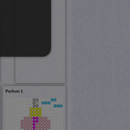
rd
 en accountbeheer. De
Parfum 1
com-service om de
cookie-banner van Cookie-
PHP-taal. Dit is een
ebruikt om variabelen van