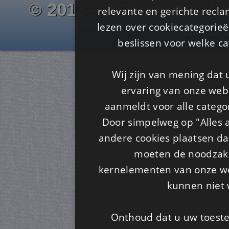
© 2012 - 2026 www.juf-m
relevante en gerichte recl
lezen over cookiecategorie
Is4u
beslissen voor welke ca
Wij zijn van mening dat
ervaring van onze webs
aanmeldt voor alle categor
Door simpelweg op "Alles a
andere cookies plaatsen dan
moeten de noodzakel
kernelementen van onze web
kunnen niet 
Onthoud dat u uw toeste