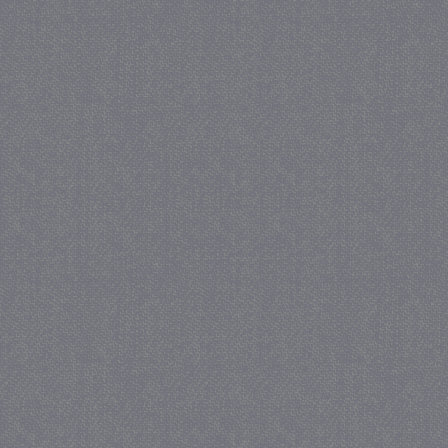
_GRECAPTCHA
5 maa
Google LLC
we
www.google.com
_gid
1 
Google LLC
.juf-milou.nl
crawlprotecttag
juf-milou.nl
1 
_ga
1 j
Google LLC
ma
.juf-milou.nl