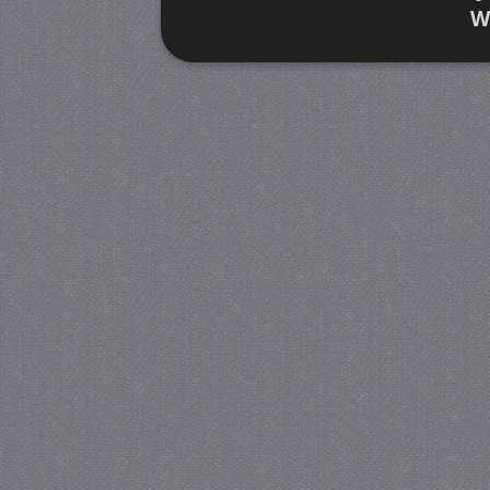
W
Strikt noodzakelijk
Prestatie
Strikt noodzakelijke cookies maken de kernfunctiona
accountbeheer. De website kan niet goed worden geb
Provider
/
Naam
Verva
Domein
CookieScriptConsent
4 we
CookieScript
da
juf-milou.nl
PHPSESSID
Se
PHP.net
juf-milou.nl