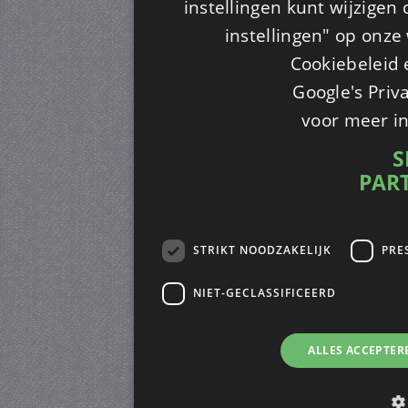
instellingen kunt wijzigen
instellingen" op onze w
Cookiebeleid 
Google's Priv
voor meer i
S
PAR
STRIKT NOODZAKELIJK
PRE
NIET-GECLASSIFICEERD
ALLES ACCEPTER