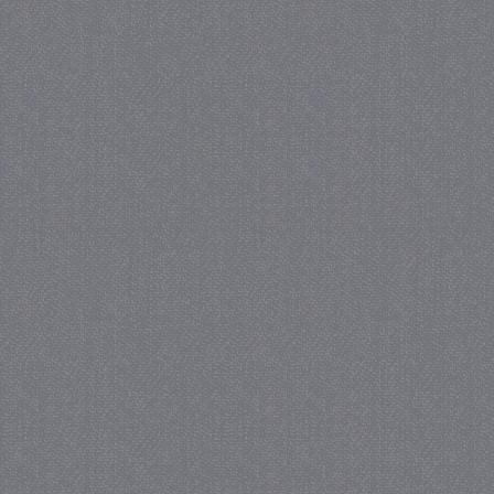
_gat
57 se
Google LLC
.juf-milou.nl