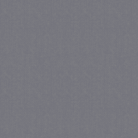
PHPSESSID
Se
PHP.net
juf-milou.nl
_gat
57 se
Google LLC
.juf-milou.nl