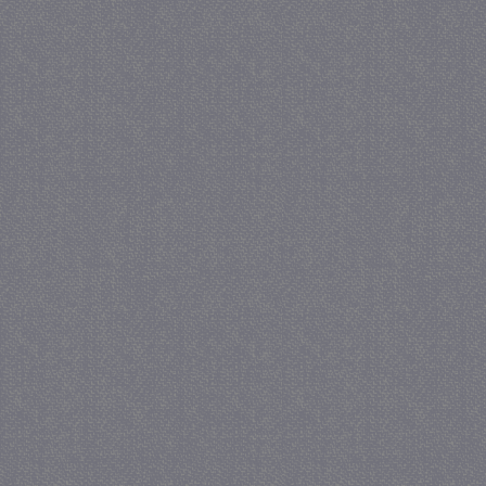
_GRECAPTCHA
5 maa
Google LLC
we
www.google.com
_gid
1 
Google LLC
.juf-milou.nl