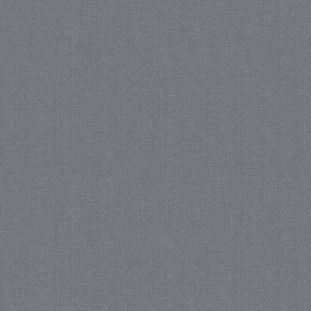
crawlprotecttag
juf-milou.nl
1 
_ga
1 j
Google LLC
ma
.juf-milou.nl