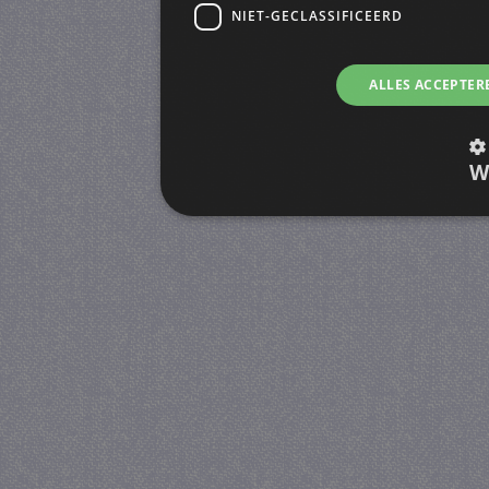
NIET-GECLASSIFICEERD
ALLES ACCEPTER
W
Strikt noodzakelijk
Prestatie
Strikt noodzakelijke cookies maken de kernfunctiona
accountbeheer. De website kan niet goed worden geb
Provider
/
Naam
Verva
Domein
CookieScriptConsent
4 we
CookieScript
da
juf-milou.nl