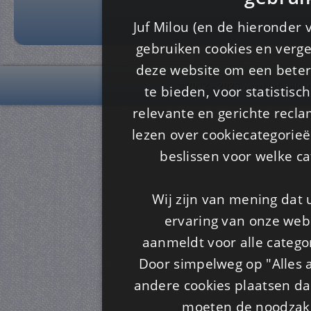
Juf Milou (en de hieronder 
gebruiken cookies en verge
deze website om een ​​beter
© 2012 - 2026 www.juf-milou
te bieden, voor statistis
relevante en gerichte recl
lezen over cookiecategorie
beslissen voor welke ca
Wij zijn van mening dat
ervaring van onze webs
aanmeldt voor alle categor
Door simpelweg op "Alles a
andere cookies plaatsen dan
moeten de noodzakel