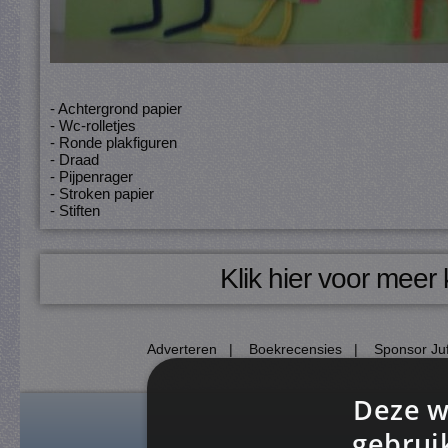
- Achtergrond papier
- Wc-rolletjes
- Ronde plakfiguren
- Draad
- Pijpenrager
- Stroken papier
- Stiften
Klik hier voor meer
Adverteren
|
Boekrecensies
|
Sponsor Juf
Deze w
gebrui