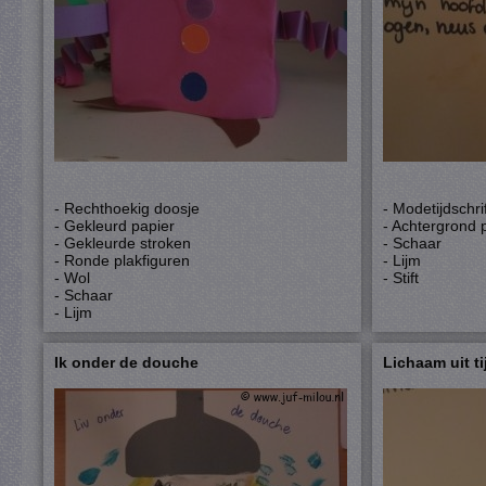
- Rechthoekig doosje
- Modetijdschri
- Gekleurd papier
- Achtergrond 
- Gekleurde stroken
- Schaar
- Ronde plakfiguren
- Lijm
- Wol
- Stift
- Schaar
- Lijm
Ik onder de douche
Lichaam uit ti