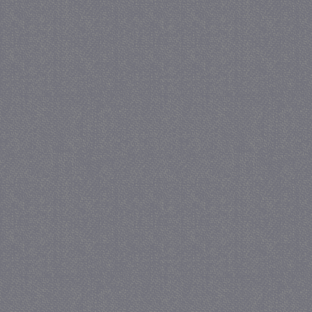
PHPSESSID
Se
PHP.net
juf-milou.nl
_gat
57 se
Google LLC