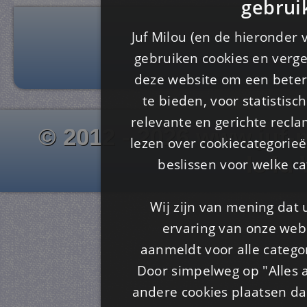
gebrui
Juf Milou (en de hieronder 
gebruiken cookies en verge
deze website om een ​​beter
te bieden, voor statistis
relevante en gerichte recl
© 2012 - 2026 www.juf-m
lezen over cookiecategorie
Is4u
beslissen voor welke ca
Wij zijn van mening dat
ervaring van onze webs
aanmeldt voor alle categor
Door simpelweg op "Alles a
andere cookies plaatsen dan