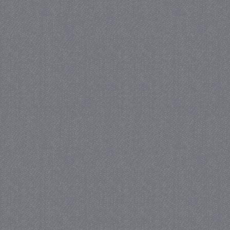
.juf-milou.nl
_GRECAPTCHA
5 maa
Google LLC
we
www.google.com
_gid
1 
Google LLC
.juf-milou.nl