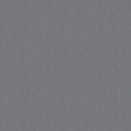
crawlprotecttag
juf-milou.nl
1 
_ga
1 j
Google LLC
ma
.juf-milou.nl