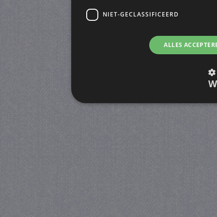
NIET-GECLASSIFICEERD
ALLES ACCEPTER
W
Strikt noodzakelijk
Prestatie
Strikt noodzakelijke cookies maken de kernfunctiona
accountbeheer. De website kan niet goed worden geb
Provider
/
Naam
Verva
Domein
CookieScriptConsent
4 we
CookieScript
da
juf-milou.nl