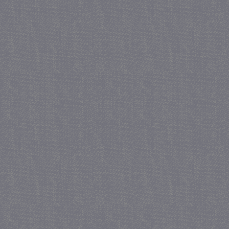
_GRECAPTCHA
5 maa
Google LLC
we
www.google.com
_gid
1 
Google LLC
.juf-milou.nl
crawlprotecttag
juf-milou.nl
1 