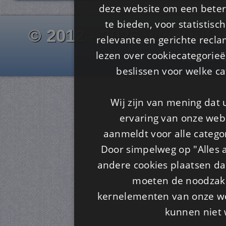
deze website om een ​​beter
te bieden, voor statistis
© 2012 - 2026 www.juf-m
relevante en gerichte recl
Is4u
lezen over cookiecategorie
beslissen voor welke ca
Wij zijn van mening dat
ervaring van onze webs
aanmeldt voor alle categor
Door simpelweg op "Alles a
andere cookies plaatsen dan
moeten de noodzakel
kernelementen van onze web
kunnen niet 