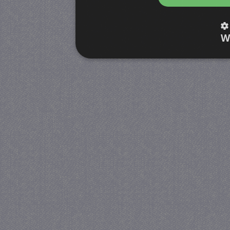
W
Strikt noodzakelijk
Prestatie
Strikt noodzakelijke cookies maken de kernfunctiona
accountbeheer. De website kan niet goed worden geb
Provider
/
Naam
Verva
Domein
CookieScriptConsent
4 we
CookieScript
da
juf-milou.nl