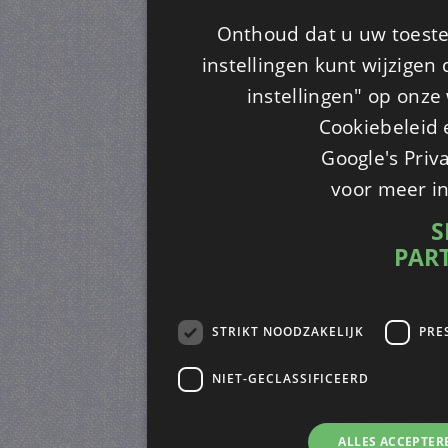
Onthoud dat u uw toeste
instellingen kunt wijzigen
instellingen" op onze w
Cookiebeleid 
Google's Priv
voor meer i
S
PAR
STRIKT NOODZAKELIJK
PRE
NIET-GECLASSIFICEERD
ALLES ACCEPTER