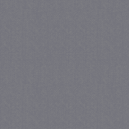
PHPSESSID
Se
PHP.net
juf-milou.nl
_gat
57 se
Google LLC
.juf-milou.nl