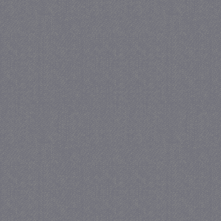
Strikt noodzakelijke cookies maken de kernfunctiona
accountbeheer. De website kan niet goed worden geb
Provider
/
Naam
Verva
Domein
CookieScriptConsent
4 we
CookieScript
da
juf-milou.nl
PHPSESSID
Se
PHP.net
juf-milou.nl