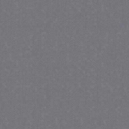
_gid
1 
Google LLC
.juf-milou.nl
crawlprotecttag
juf-milou.nl
1 
_ga
1 j
Google LLC
ma
.juf-milou.nl