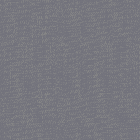
_gat
57 se
Google LLC
.juf-milou.nl
_GRECAPTCHA
5 maa
Google LLC
we
www.google.com