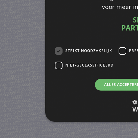
voor meer i
S
PAR
STRIKT NOODZAKELIJK
PRE
NIET-GECLASSIFICEERD
ALLES ACCEPTER
W
Strikt noodzakelijk
Prestatie