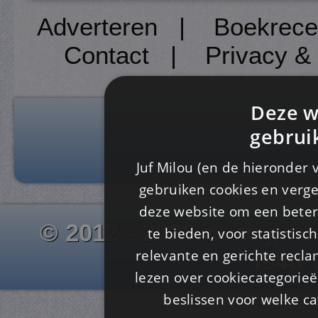
Adverteren
|
Boekrece
Contact
|
Privacy &
Deze w
gebrui
Juf Milou (en de hieronder 
gebruiken cookies en verge
deze website om een ​​beter
© 2012 - 2026 www.juf-m
te bieden, voor statistis
relevante en gerichte recl
Is4u
lezen over cookiecategorie
beslissen voor welke ca