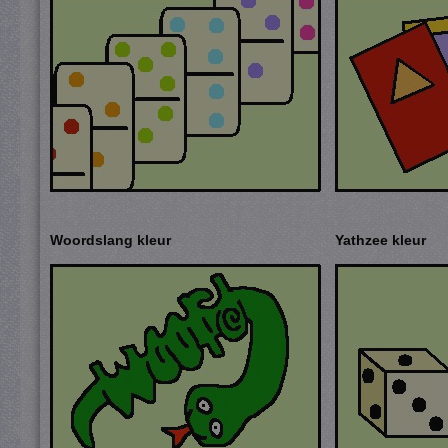
Woordslang kleur
Yathzee kleur