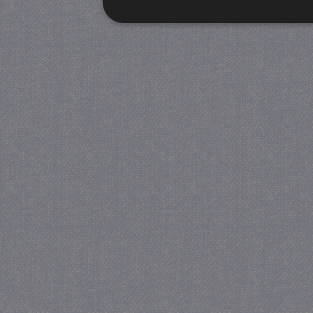
Strikt noodzakelijk
Prestatie
Strikt noodzakelijke cookies maken de kernfunctiona
accountbeheer. De website kan niet goed worden geb
Provider
/
Naam
Verva
Domein
CookieScriptConsent
4 we
CookieScript
da
juf-milou.nl
PHPSESSID
Se
PHP.net
juf-milou.nl