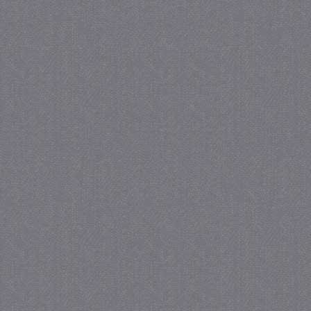
we
www.google.com
_gid
1 
Google LLC
.juf-milou.nl
crawlprotecttag
juf-milou.nl
1 
_ga
1 j
Google LLC
ma
.juf-milou.nl