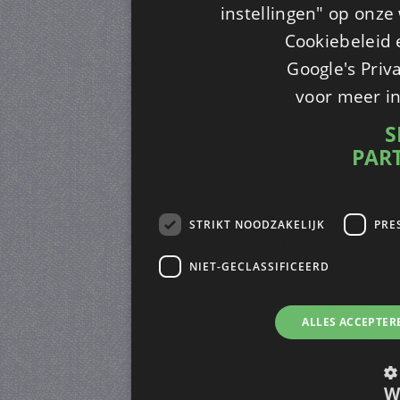
instellingen" op onze w
Cookiebeleid 
Google's Priv
voor meer i
S
PAR
STRIKT NOODZAKELIJK
PRE
NIET-GECLASSIFICEERD
ALLES ACCEPTER
W