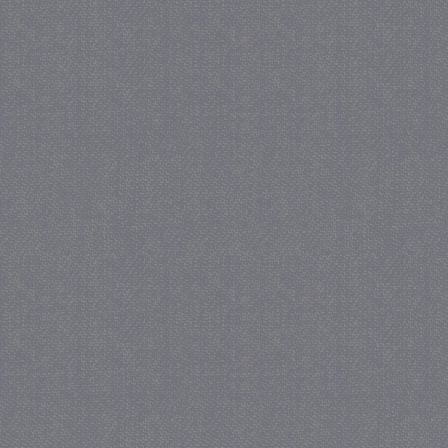
_gat
57 se
Google LLC
.juf-milou.nl
_GRECAPTCHA
5 maa
Google LLC