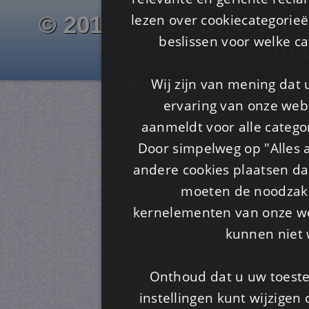
lezen over cookiecategorie
© 2012 - 2026 www.juf-m
beslissen voor welke ca
Is4u
Wij zijn van mening dat
ervaring van onze webs
aanmeldt voor alle categor
Door simpelweg op "Alles a
andere cookies plaatsen dan
moeten de noodzakel
kernelementen van onze web
kunnen niet 
Onthoud dat u uw toeste
instellingen kunt wijzigen