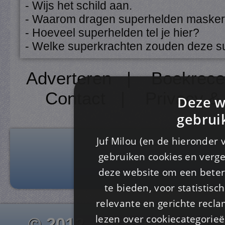
- Wijs het schild aan.
- Waarom dragen superhelden maske
- Hoeveel superhelden tel je hier?
- Welke superkrachten zouden deze 
Adverteren
|
Boekrece
Contact
|
Privacy &
Deze w
gebrui
Juf Milou (en de hieronder 
gebruiken cookies en verge
deze website om een ​​beter
te bieden, voor statistis
relevante en gerichte recl
lezen over cookiecategorie
© 2012 - 2026 www.juf-m