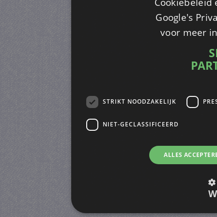
Cookiebeleid 
Google's Priv
voor meer i
S
PAR
STRIKT NOODZAKELIJK
PRE
NIET-GECLASSIFICEERD
ALLES ACCEPTER
W