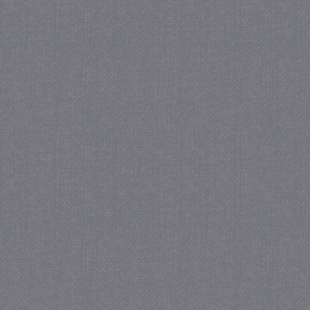
Strikt noodzakelijk
Prestatie
Strikt noodzakelijke cookies maken de kernfunctiona
accountbeheer. De website kan niet goed worden geb
Provider
/
Naam
Verva
Domein
CookieScriptConsent
4 we
CookieScript
da
juf-milou.nl
PHPSESSID
Se
PHP.net
juf-milou.nl