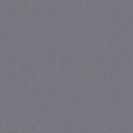
_gid
1 
Google LLC
.juf-milou.nl
crawlprotecttag
juf-milou.nl
1 
_ga
1 j
Google LLC
ma
.juf-milou.nl