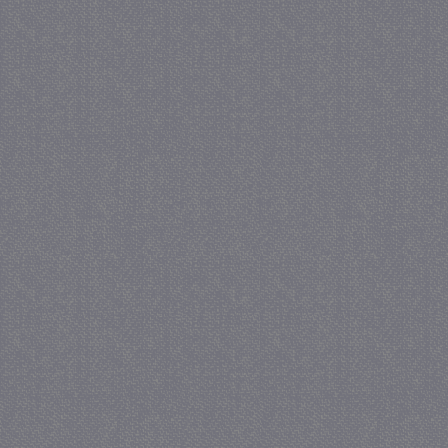
_gat
57 se
Google LLC
.juf-milou.nl
_GRECAPTCHA
5 maa
Google LLC
we
www.google.com