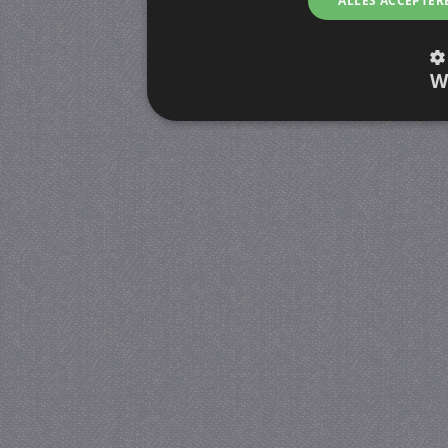
ALLES ACCEPTER
W
Strikt noodzakelijk
Prestatie
Strikt noodzakelijke cookies maken de kernfunctiona
accountbeheer. De website kan niet goed worden geb
Provider
/
Naam
Verva
Domein
CookieScriptConsent
4 we
CookieScript
da
juf-milou.nl