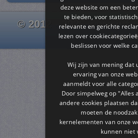
deze website om een ​​beter
te bieden, voor statistis
© 2012 - 2026 www.juf-m
relevante en gerichte recl
Is4u
lezen over cookiecategorie
beslissen voor welke ca
Wij zijn van mening dat
ervaring van onze webs
aanmeldt voor alle categor
Door simpelweg op "Alles a
andere cookies plaatsen dan
moeten de noodzakel
kernelementen van onze web
kunnen niet 