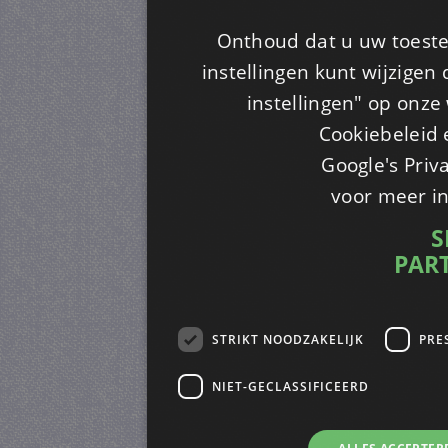
Onthoud dat u uw toeste
instellingen kunt wijzigen
instellingen" op onze w
Cookiebeleid 
Google's Priv
voor meer i
S
PAR
STRIKT NOODZAKELIJK
PRE
NIET-GECLASSIFICEERD