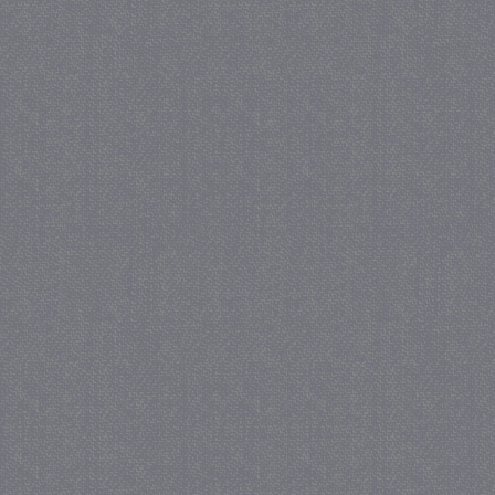
PHPSESSID
Se
PHP.net
juf-milou.nl
_gat
57 se
Google LLC
.juf-milou.nl