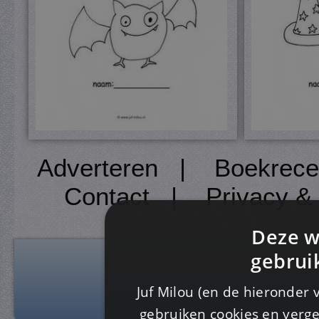
Adverteren
|
Boekrece
Contact
|
Privacy &
Deze w
gebrui
Juf Milou (en de hieronder 
gebruiken cookies en verge