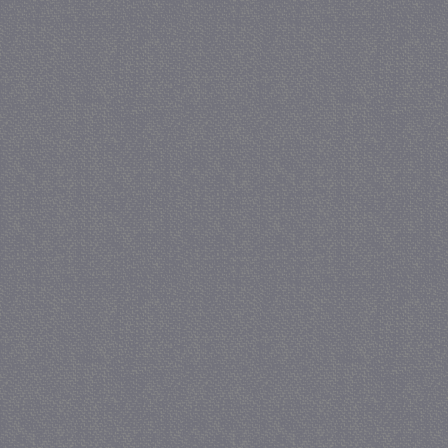
_GRECAPTCHA
5 maa
Google LLC
we
www.google.com
_gid
1 
Google LLC
.juf-milou.nl
crawlprotecttag
juf-milou.nl
1 