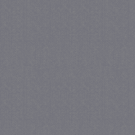
_gat
57 se
Google LLC
.juf-milou.nl
_GRECAPTCHA
5 maa
Google LLC
we
www.google.com
_gid
1 
Google LLC
.juf-milou.nl