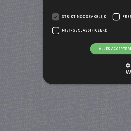
STRIKT NOODZAKELIJK
PRE
NIET-GECLASSIFICEERD
ALLES ACCEPTER
W
Strikt noodzakelijk
Prestatie
Strikt noodzakelijke cookies maken de kernfunctiona
accountbeheer. De website kan niet goed worden geb
Provider
/
Naam
Verva
Domein