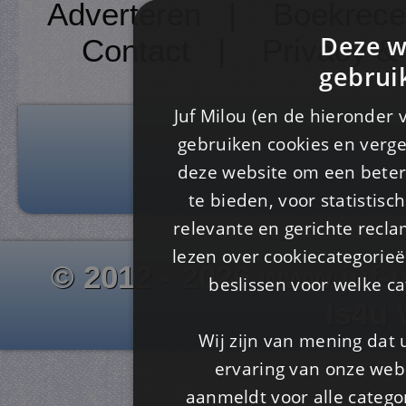
Adverteren
|
Boekrece
Deze w
Contact
|
Privacy &
gebrui
Juf Milou (en de hieronder 
gebruiken cookies en verge
deze website om een ​​beter
te bieden, voor statistis
relevante en gerichte recl
lezen over cookiecategorie
© 2012 - 2026 www.juf-m
beslissen voor welke ca
Is4u
Wij zijn van mening dat
ervaring van onze webs
aanmeldt voor alle categor