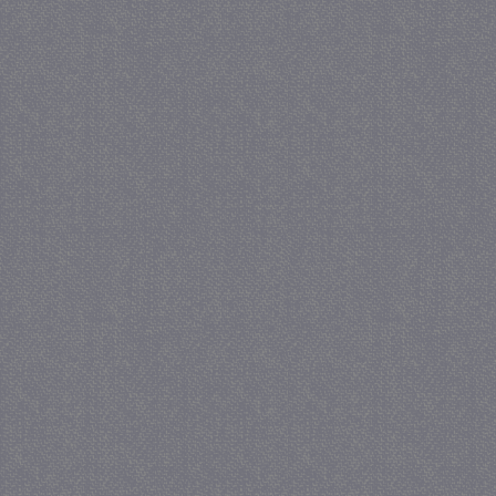
crawlprotecttag
juf-milou.nl
1 
_ga
1 j
Google LLC
ma
.juf-milou.nl