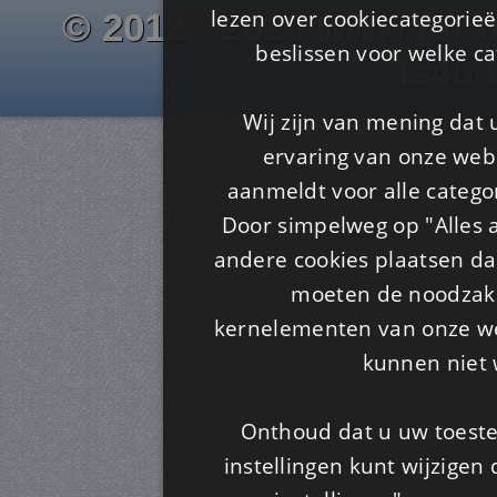
lezen over cookiecategorie
© 2012 - 2026 www.juf-m
beslissen voor welke ca
Is4u
Wij zijn van mening dat
ervaring van onze webs
aanmeldt voor alle categor
Door simpelweg op "Alles a
andere cookies plaatsen dan
moeten de noodzakel
kernelementen van onze web
kunnen niet 
Onthoud dat u uw toeste
instellingen kunt wijzigen