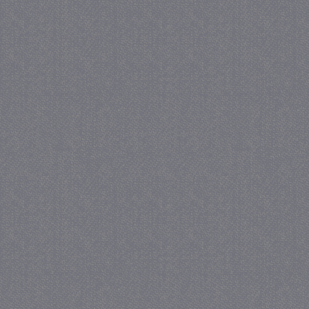
_gat
57 se
Google LLC
.juf-milou.nl
_GRECAPTCHA
5 maa
Google LLC
we
www.google.com