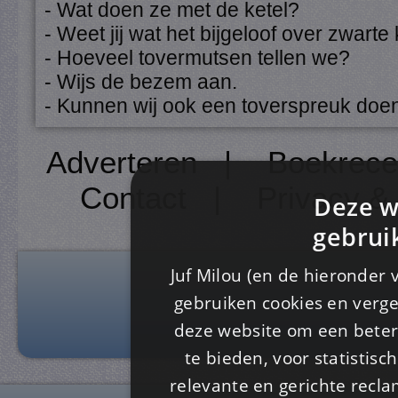
- Wat doen ze met de ketel?
- Weet jij wat het bijgeloof over zwarte 
- Hoeveel tovermutsen tellen we?
- Wijs de bezem aan.
- Kunnen wij ook een toverspreuk doe
Adverteren
|
Boekrece
Contact
|
Privacy &
Deze w
gebrui
Juf Milou (en de hieronder 
gebruiken cookies en verge
deze website om een ​​beter
te bieden, voor statistis
relevante en gerichte recl