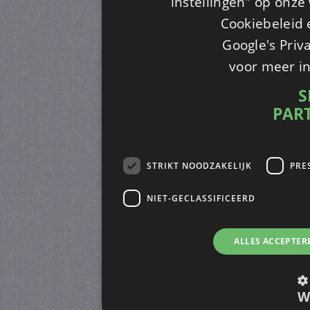
instellingen" op onze w
Cookiebeleid 
Google's Priv
voor meer i
S
PAR
STRIKT NOODZAKELIJK
PRE
NIET-GECLASSIFICEERD
ALLES ACCEPTER
W