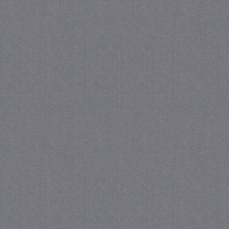
_gid
1 
Google LLC
.juf-milou.nl
crawlprotecttag
juf-milou.nl
1 
_ga
1 j
Google LLC
ma
.juf-milou.nl