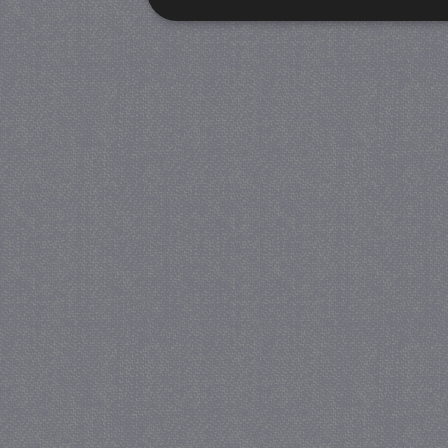
Strikt noodzakelijk
Prestatie
Strikt noodzakelijke cookies maken de kernfunctiona
accountbeheer. De website kan niet goed worden geb
Provider
/
Naam
Verva
Domein
CookieScriptConsent
4 we
CookieScript
da
juf-milou.nl
PHPSESSID
Se
PHP.net
juf-milou.nl