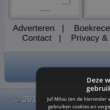
Adverteren
|
Boekrece
Contact
|
Privacy &
Deze w
gebrui
© 2012 - 2026 www.juf-m
Juf Milou (en de hieronder 
gebruiken cookies en verge
Is4u