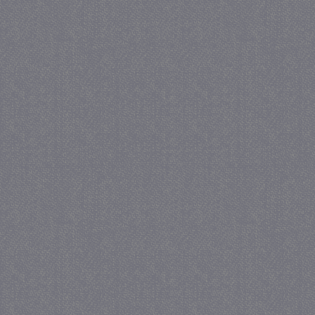
_GRECAPTCHA
5 maa
Google LLC
we
www.google.com
_gid
1 
Google LLC
.juf-milou.nl
crawlprotecttag
juf-milou.nl
1 