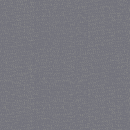
PHPSESSID
Se
PHP.net
juf-milou.nl
_gat
57 se
Google LLC
.juf-milou.nl