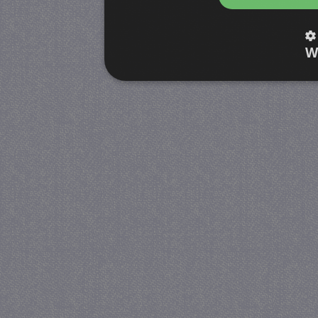
W
Strikt noodzakelijk
Prestatie
Strikt noodzakelijke cookies maken de kernfunctiona
accountbeheer. De website kan niet goed worden geb
Provider
/
Naam
Verva
Domein
CookieScriptConsent
4 we
CookieScript
da
juf-milou.nl