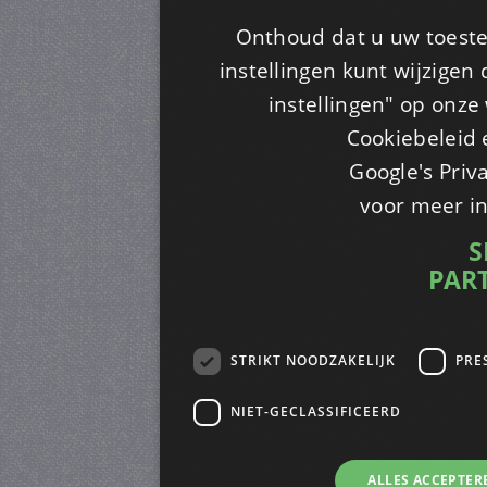
Onthoud dat u uw toeste
instellingen kunt wijzigen
instellingen" op onze w
Cookiebeleid 
Google's Priv
voor meer i
S
PAR
STRIKT NOODZAKELIJK
PRE
NIET-GECLASSIFICEERD
ALLES ACCEPTER