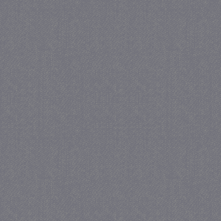
_gid
1 
Google LLC
.juf-milou.nl
crawlprotecttag
juf-milou.nl
1 
_ga
1 j
Google LLC
ma
.juf-milou.nl