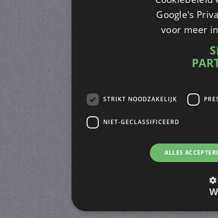
Google's Priv
voor meer i
S
PAR
STRIKT NOODZAKELIJK
PRE
NIET-GECLASSIFICEERD
ALLES ACCEPTER
W