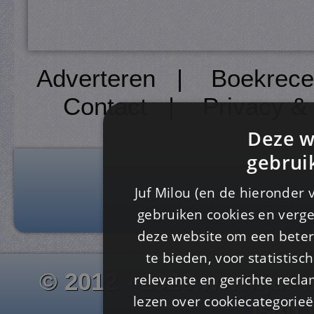
Adverteren
|
Boekrece
Contact
|
Privacy &
Deze w
gebrui
Juf Milou (en de hieronder 
gebruiken cookies en verge
deze website om een ​​beter
te bieden, voor statistis
© 2012 - 2026 www.juf-m
relevante en gerichte recl
lezen over cookiecategorie
Is4u