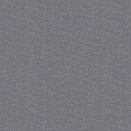
Strikt noodzakelijk
Prestatie
Strikt noodzakelijke cookies maken de kernfunctiona
accountbeheer. De website kan niet goed worden geb
Provider
/
Naam
Verva
Domein
CookieScriptConsent
4 we
CookieScript
da
juf-milou.nl
PHPSESSID
Se
PHP.net
juf-milou.nl