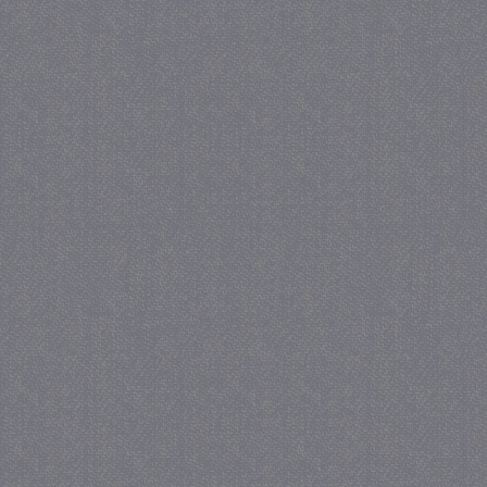
_gat
57 se
Google LLC
.juf-milou.nl
_GRECAPTCHA
5 maa
Google LLC
we
www.google.com