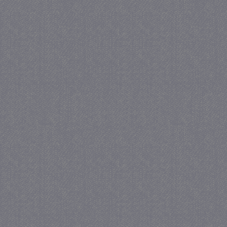
FCCDCF
.juf-milou.nl
1 jaar
IDE
Google LLC
.doubleclick.net