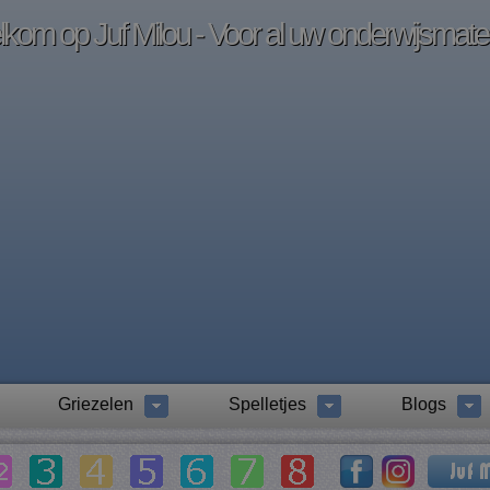
kom op Juf Milou - Voor al uw onderwijsmater
Griezelen
Spelletjes
Blogs