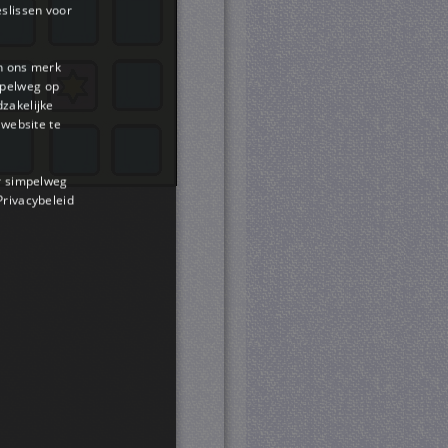
slissen voor
en ons merk
impelweg op
dzakelijke
website te
or simpelweg
 Privacybeleid