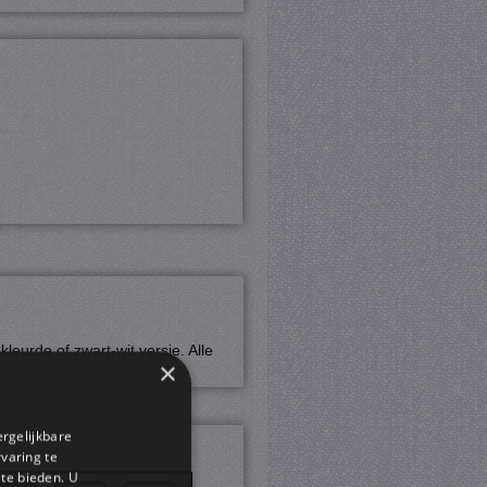
eurde of zwart-wit versie. Alle
×
ergelijkbare
r
rvaring te
 te bieden. U