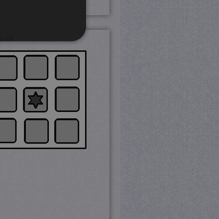
t-wit
rd
 en accountbeheer. De
com-service om de
cookie-banner van Cookie-
PHP-taal. Dit is een
ebruikt om variabelen van
esproken een willekeurig
cifiek zijn voor de site,
ngelogde status voor een
Analytics, volgens
eid te vertragen -
 veel verkeer wordt