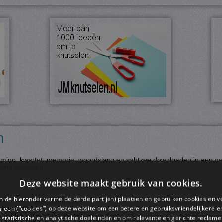
n
 domino, kwartet, memorie, woordslang en yahtzee downloaden in een gekl
hema griezelen.
Deze website maakt gebruik van cookies.
en de hieronder vermelde derde partijen) plaatsen en gebruiken cookies en v
Kwartet kleur
Memorie kleu
ieën (“cookies”) op deze website om een ​​betere en gebruiksvriendelijkere e
 statistische en analytische doeleinden en om relevante en gerichte reclame