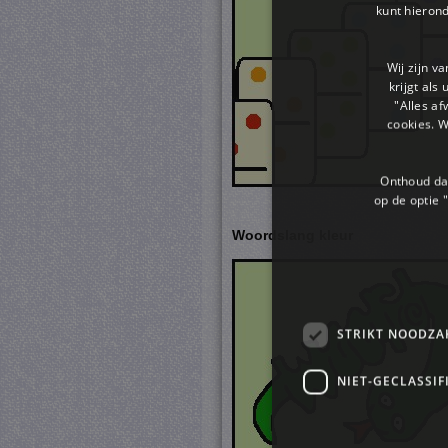
kunt hieron
Wij zijn v
krijgt als
"Alles af
cookies. 
Onthoud dat
op de optie "
Woordslang kleur
STRIKT NOODZA
NIET-GECLASSIF