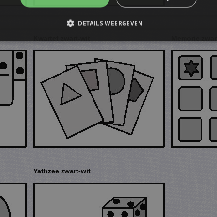
DETAILS WEERGEVEN
Kwartet zwart-wit
Memorie zwar
trikt noodzakelijk
Prestatie
Targeting
Functioneel
Niet-geclassificee
s maken de kernfunctionaliteiten van de website mogelijk, zoals gebruikersaanmelding
n gebruikt zonder de strikt noodzakelijke cookies.
ovider
/
Vervaldatum
Omschrijving
omein
4 weken 2
Deze cookie wordt gebruikt door de Cookie-Script.
okieScript
dagen
cookievoorkeuren van bezoekers te onthouden. De 
f-milou.nl
Script.com is noodzakelijk om correct te werken.
Sessie
Cookie gegenereerd door applicaties op basis van de 
P.net
identificator voor algemene doeleinden die wordt g
f-milou.nl
gebruikerssessies te onderhouden. Het is normaal g
gegenereerd nummer, hoe het wordt gebruikt, kan spe
Yathzee zwart-wit
maar een goed voorbeeld is het behouden van een i
gebruiker tussen pagina's.
57 seconden
Deze cookienaam is gekoppeld aan Google Universal 
ogle LLC
documentatie wordt het gebruikt om de verzoeksnelh
uf-milou.nl
waardoor het verzamelen van gegevens op sites met