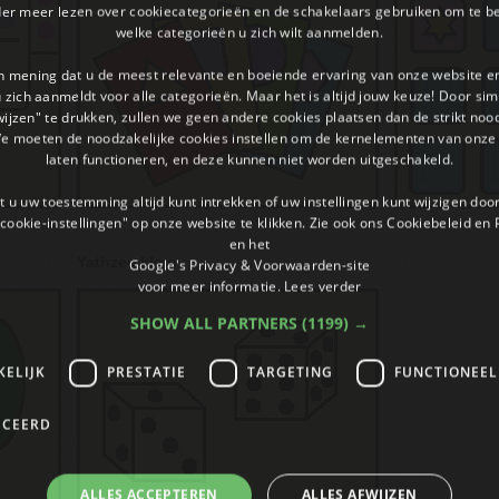
der meer lezen over cookiecategorieën en de schakelaars gebruiken om te be
welke categorieën u zich wilt aanmelden.
an mening dat u de meest relevante en boeiende ervaring van onze website 
 u zich aanmeldt voor alle categorieën. Maar het is altijd jouw keuze! Door s
wijzen" te drukken, zullen we geen andere cookies plaatsen dan de strikt noo
We moeten de noodzakelijke cookies instellen om de kernelementen van onze 
laten functioneren, en deze kunnen niet worden uitgeschakeld.
 u uw toestemming altijd kunt intrekken of uw instellingen kunt wijzigen do
cookie-instellingen" op onze website te klikken. Zie ook ons ​​Cookiebeleid en
en het
Yathzee kleur
Google's Privacy & Voorwaarden-site
voor meer informatie.
Lees verder
SHOW ALL PARTNERS
(1199) →
KELIJK
PRESTATIE
TARGETING
FUNCTIONEEL
ICEERD
ALLES ACCEPTEREN
ALLES AFWIJZEN