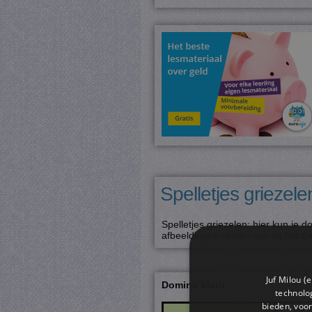
Spelletjes griezele
Spelletjes griezelen: hier kun je
afbeeldingen sluiten aan bij het t
Juf Milou (
Domino kleur
technolog
bieden, voor