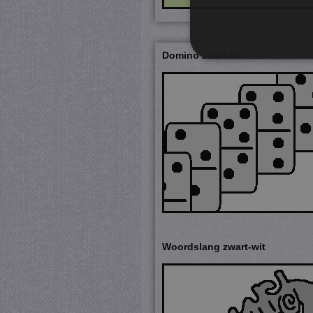
Domino zwart-wit
S
Strikt noodzakelijke cookie
website kan niet goed worde
Pr
Naam
D
CookieScriptConsent
Co
ju
PHPSESSID
PH
ju
Woordslang zwart-wit
_gat
Go
.j