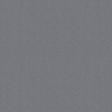
_gid
1 
Google LLC
.juf-milou.nl
crawlprotecttag
juf-milou.nl
1 
_ga
1 j
Google LLC
ma
.juf-milou.nl