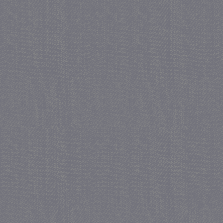
_gat
57 se
Google LLC
.juf-milou.nl
_GRECAPTCHA
5 maa
Google LLC
we
www.google.com