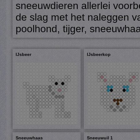
sneeuwdieren allerlei voor
de slag met het naleggen va
poolhond, tijger, sneeuwhaa
IJsbeer
IJsbeerkop
Sneeuwhaas
Sneeuwuil 1