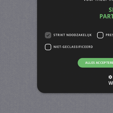
S
PAR
STRIKT NOODZAKELIJK
PRE
NIET-GECLASSIFICEERD
ALLES ACCEPTER
W
Strikt noodzakelijk
Prestatie
Strikt noodzakelijke cookies maken de kernfunctiona