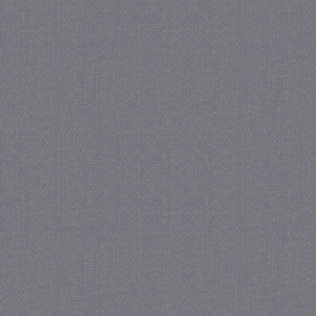
accountbeheer. De website kan niet goed worden geb
Provider
/
Naam
Verva
Domein
CookieScriptConsent
4 we
CookieScript
da
juf-milou.nl
PHPSESSID
Se
PHP.net
juf-milou.nl