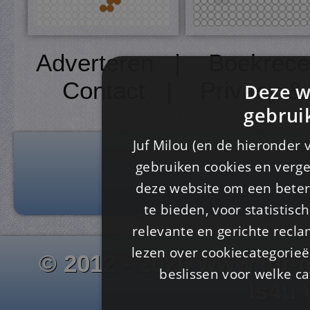
Adverteren
|
Boekrece
Contact
|
Privacy &
Deze w
gebrui
Juf Milou (en de hieronder 
gebruiken cookies en verge
deze website om een ​​beter
te bieden, voor statistis
relevante en gerichte recl
lezen over cookiecategorie
© 2012 - 2026 www.juf-m
beslissen voor welke ca
Is4u