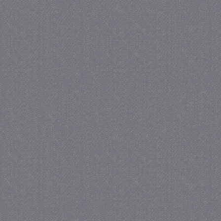
_gid
1 
Google LLC
.juf-milou.nl
crawlprotecttag
juf-milou.nl
1 
_ga
1 j
Google LLC
ma
.juf-milou.nl