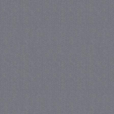
_gat
57 se
Google LLC
.juf-milou.nl
_GRECAPTCHA
5 maa
Google LLC
we
www.google.com