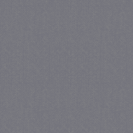
Strikt noodzakelijke cookies maken de kernfunctiona
accountbeheer. De website kan niet goed worden geb
Provider
/
Naam
Verva
Domein
CookieScriptConsent
4 we
CookieScript
da
juf-milou.nl
PHPSESSID
Se
PHP.net
juf-milou.nl