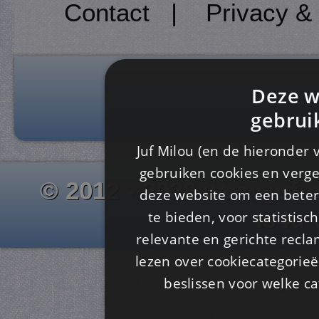
Contact
|
Privacy &
Deze w
gebrui
Juf Milou (en de hieronder 
gebruiken cookies en verge
© 2012 - 2026 www.juf-m
deze website om een ​​beter
Is4u
te bieden, voor statistis
relevante en gerichte recl
lezen over cookiecategorie
beslissen voor welke ca