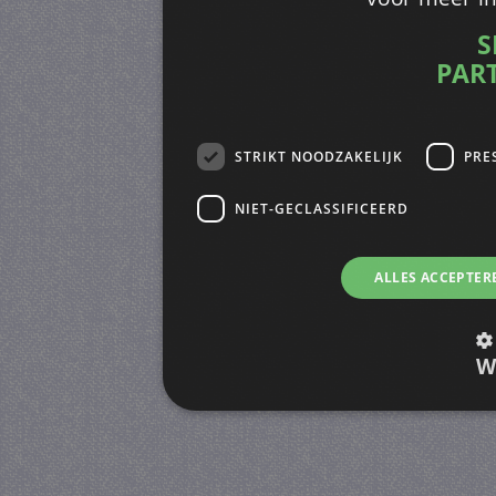
S
PAR
STRIKT NOODZAKELIJK
PRE
NIET-GECLASSIFICEERD
ALLES ACCEPTER
W
Strikt noodzakelijk
Prestatie