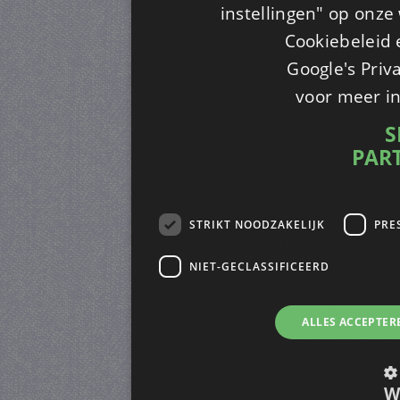
instellingen" op onze w
Cookiebeleid 
Google's Priv
voor meer i
S
PAR
STRIKT NOODZAKELIJK
PRE
NIET-GECLASSIFICEERD
ALLES ACCEPTER
W