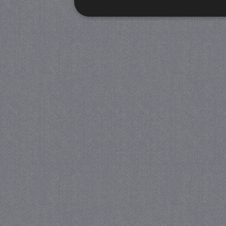
Strikt noodzakelijk
Prestatie
Strikt noodzakelijke cookies maken de kernfunctiona
accountbeheer. De website kan niet goed worden geb
Provider
/
Naam
Verva
Domein
CookieScriptConsent
4 we
CookieScript
da
juf-milou.nl
PHPSESSID
Se
PHP.net
juf-milou.nl