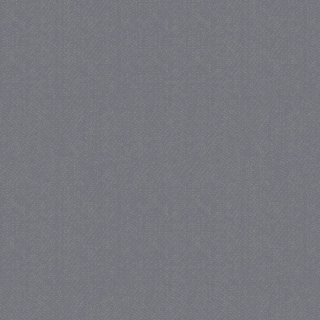
_gat
57 se
Google LLC
.juf-milou.nl
_GRECAPTCHA
5 maa
Google LLC