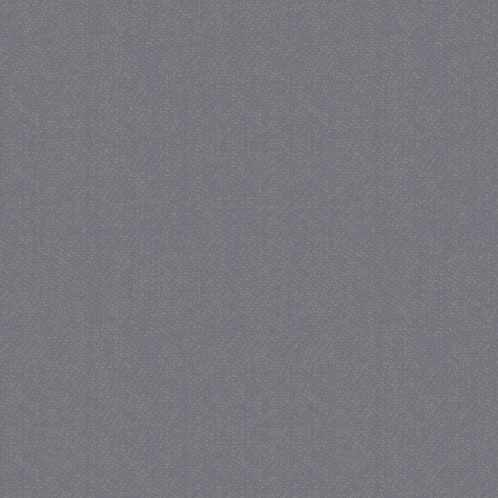
we
www.google.com
_gid
1 
Google LLC
.juf-milou.nl
crawlprotecttag
juf-milou.nl
1 
_ga
1 j
Google LLC
ma
.juf-milou.nl