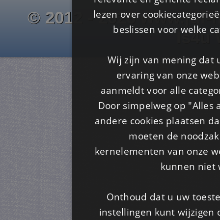
lezen over cookiecategorie
© 2012 - 2026 www.juf-m
beslissen voor welke ca
Is4u
Wij zijn van mening dat
ervaring van onze webs
aanmeldt voor alle categor
Door simpelweg op "Alles a
andere cookies plaatsen dan
moeten de noodzakel
kernelementen van onze web
kunnen niet 
Onthoud dat u uw toeste
instellingen kunt wijzigen